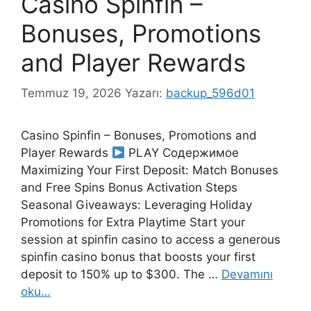
Casino Spinfin –
Bonuses, Promotions
and Player Rewards
Temmuz 19, 2026
Yazarı:
backup_596d01
Casino Spinfin – Bonuses, Promotions and
Player Rewards
PLAY Содержимое
Maximizing Your First Deposit: Match Bonuses
and Free Spins Bonus Activation Steps
Seasonal Giveaways: Leveraging Holiday
Promotions for Extra Playtime Start your
session at spinfin casino to access a generous
spinfin casino bonus that boosts your first
deposit to 150% up to $300. The …
Devamını
oku…