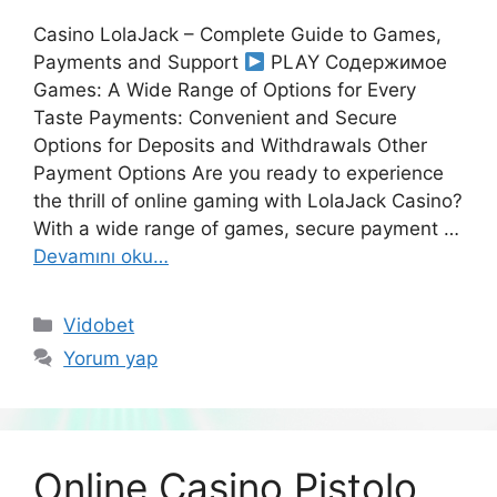
Casino LolaJack – Complete Guide to Games,
Payments and Support
PLAY Содержимое
Games: A Wide Range of Options for Every
Taste Payments: Convenient and Secure
Options for Deposits and Withdrawals Other
Payment Options Are you ready to experience
the thrill of online gaming with LolaJack Casino?
With a wide range of games, secure payment …
Devamını oku…
Kategoriler
Vidobet
Yorum yap
Online Casino Pistolo