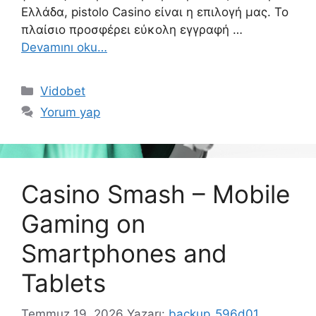
Ελλάδα, pistolo Casino είναι η επιλογή μας. Το
πλαίσιο προσφέρει εύκολη εγγραφή …
Devamını oku…
Kategoriler
Vidobet
Yorum yap
Casino Smash – Mobile
Gaming on
Smartphones and
Tablets
Temmuz 19, 2026
Yazarı:
backup_596d01