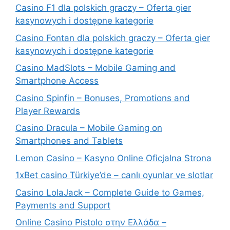
Casino F1 dla polskich graczy – Oferta gier
kasynowych i dostępne kategorie
Casino Fontan dla polskich graczy – Oferta gier
kasynowych i dostępne kategorie
Casino MadSlots – Mobile Gaming and
Smartphone Access
Casino Spinfin – Bonuses, Promotions and
Player Rewards
Casino Dracula – Mobile Gaming on
Smartphones and Tablets
Lemon Casino – Kasyno Online Oficjalna Strona
1xBet casino Türkiye’de – canlı oyunlar ve slotlar
Casino LolaJack – Complete Guide to Games,
Payments and Support
Online Casino Pistolo στην Ελλάδα –