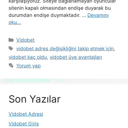
karşılaşıyoruz. Siteye bağlanamayan oyuncular
sitenin kapalı olmasından endişe duyarak bu
durumdan endişe duymaktadır. …
Devamını
oku…
Kategoriler
Vidobet
Etiketler
vidobet adres değişikliğini takip etmek i̇çin
,
vidobet kaç oldu
,
vidobet üye avantajları
Yorum yap
Son Yazılar
Vidobet Adresi
Vidobet Giriş