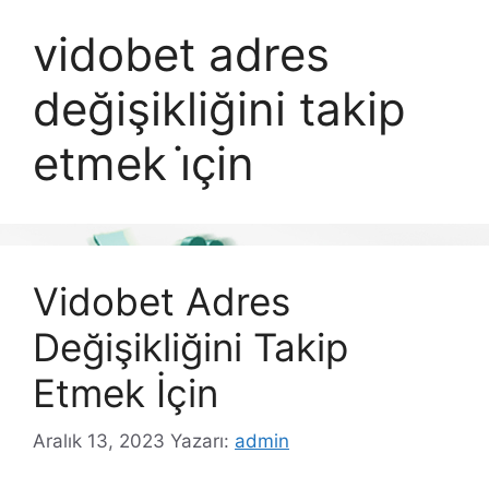
vidobet adres
değişikliğini takip
etmek i̇çin
Vidobet Adres
Değişikliğini Takip
Etmek İçin
Aralık 13, 2023
Yazarı:
admin