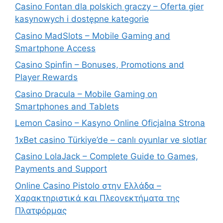
Casino Fontan dla polskich graczy – Oferta gier
kasynowych i dostępne kategorie
Casino MadSlots – Mobile Gaming and
Smartphone Access
Casino Spinfin – Bonuses, Promotions and
Player Rewards
Casino Dracula – Mobile Gaming on
Smartphones and Tablets
Lemon Casino – Kasyno Online Oficjalna Strona
1xBet casino Türkiye’de – canlı oyunlar ve slotlar
Casino LolaJack – Complete Guide to Games,
Payments and Support
Online Casino Pistolo στην Ελλάδα –
Χαρακτηριστικά και Πλεονεκτήματα της
Πλατφόρμας