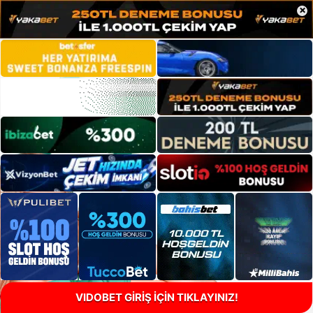
×
VIDOBET GİRİŞ İÇİN TIKLAYINIZ!