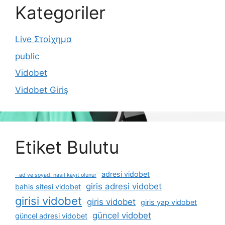
Kategoriler
Live Στοίχημα
public
Vidobet
Vidobet Giriş
Etiket Bulutu
adresi vidobet
- ad ve soyad. nasıl kayıt olunur
giris adresi vidobet
bahis sitesi vidobet
girisi vidobet
giris vidobet
giris yap vidobet
güncel vidobet
güncel adresi vidobet