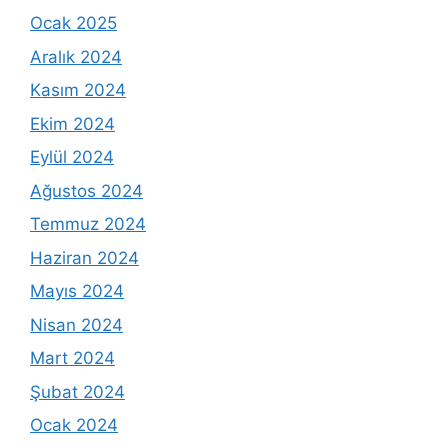
Ocak 2025
Aralık 2024
Kasım 2024
Ekim 2024
Eylül 2024
Ağustos 2024
Temmuz 2024
Haziran 2024
Mayıs 2024
Nisan 2024
Mart 2024
Şubat 2024
Ocak 2024