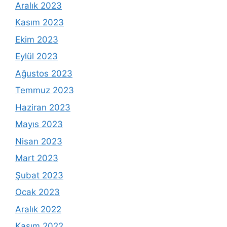
Aralık 2023
Kasım 2023
Ekim 2023
Eylül 2023
Ağustos 2023
Temmuz 2023
Haziran 2023
Mayıs 2023
Nisan 2023
Mart 2023
Şubat 2023
Ocak 2023
Aralık 2022
Kasım 2022