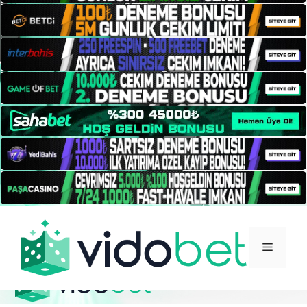
İçeriğe
atla
Menü