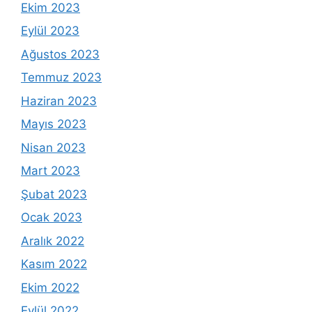
Ekim 2023
Eylül 2023
Ağustos 2023
Temmuz 2023
Haziran 2023
Mayıs 2023
Nisan 2023
Mart 2023
Şubat 2023
Ocak 2023
Aralık 2022
Kasım 2022
Ekim 2022
Eylül 2022