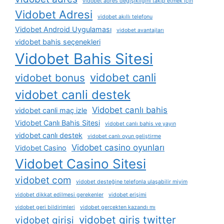
vidobet adres değişikliğini takip etmek i̇çin
Vidobet Adresi
vidobet akıllı telefonu
Vidobet Android Uygulaması
vidobet avantajları
vidobet bahis seçenekleri
Vidobet Bahis Sitesi
vidobet canli
vidobet bonus
vidobet canli destek
Vidobet canlı bahis
vidobet canli maç izle
Vidobet Canlı Bahis Sitesi
vidobet canlı bahis ve yayın
vidobet canlı destek
vidobet canlı oyun geliştirme
Vidobet casino oyunları
Vidobet Casino
Vidobet Casino Sitesi
vidobet com
vidobet desteğine telefonla ulaşabilir miyim
vidobet dikkat edilmesi gerekenler
vidobet erişimi
vidobet geri bildirimleri
vidobet gerçekten kazandı mı
vidobet giris twitter
vidobet girisi