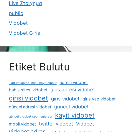
Live Στοίχημα
public
Vidobet
Vidobet Giriş
Etiket Bulutu
adresi vidobet
- ad ve soyad. nasıl kayıt olunur
giris adresi vidobet
bahis sitesi vidobet
girisi vidobet
giris vidobet
giris yap vidobet
güncel vidobet
güncel adresi vidobet
kayit vidobet
güncel vidobet cep numarası
twitter vidobet
Vidobet
mobil vidobet
vidobet adres