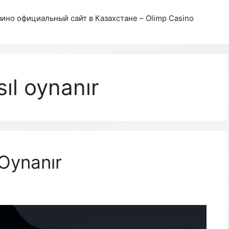
ино официальный сайт в Казахстане – Olimp Casino
ıl oynanır
 Oynanır