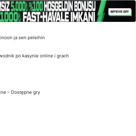
inoon ja sen peleihin
odnik po kasynie online i grach
ine – Dostępne gry