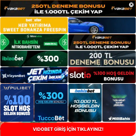
×
VIDOBET GİRİŞ İÇİN TIKLAYINIZ!