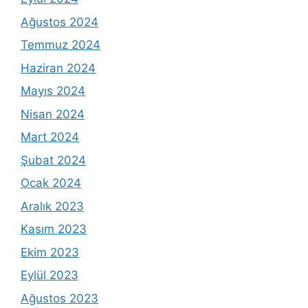
Ağustos 2024
Temmuz 2024
Haziran 2024
Mayıs 2024
Nisan 2024
Mart 2024
Şubat 2024
Ocak 2024
Aralık 2023
Kasım 2023
Ekim 2023
Eylül 2023
Ağustos 2023