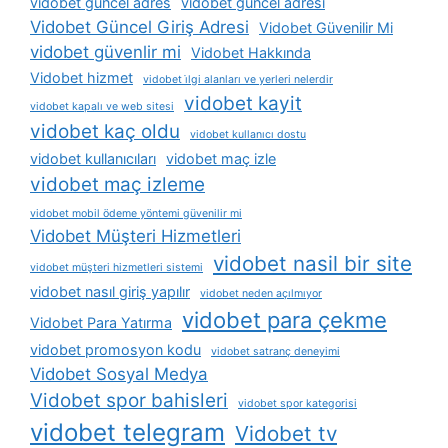
vidobet güncel adres
vidobet güncel adresi
Vidobet Güncel Giriş Adresi
Vidobet Güvenilir Mi
vidobet güvenlir mi
Vidobet Hakkında
Vidobet hizmet
vidobet i̇lgi alanları ve yerleri nelerdir
vidobet kayit
vidobet kapalı ve web sitesi
vidobet kaç oldu
vidobet kullanıcı dostu
vidobet kullanıcıları
vidobet maç izle
vidobet maç izleme
vidobet mobil ödeme yöntemi güvenilir mi
Vidobet Müşteri Hizmetleri
vidobet nasil bir site
vidobet müşteri hizmetleri sistemi
vidobet nasıl giriş yapılır
vidobet neden açılmıyor
vidobet para çekme
Vidobet Para Yatırma
vidobet promosyon kodu
vidobet satranç deneyimi
Vidobet Sosyal Medya
Vidobet spor bahisleri
vidobet spor kategorisi
vidobet telegram
Vidobet tv