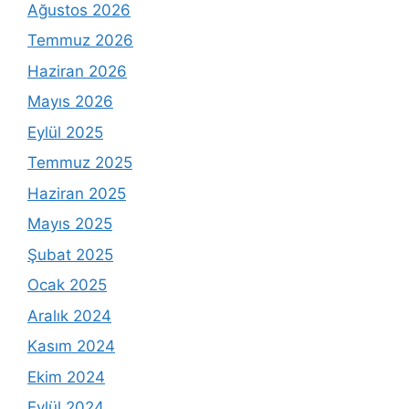
Ağustos 2026
Temmuz 2026
Haziran 2026
Mayıs 2026
Eylül 2025
Temmuz 2025
Haziran 2025
Mayıs 2025
Şubat 2025
Ocak 2025
Aralık 2024
Kasım 2024
Ekim 2024
Eylül 2024