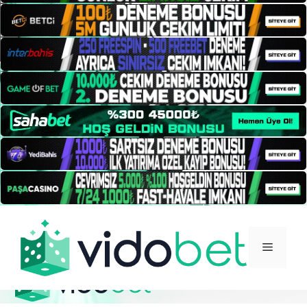
İçeriğe
atla
Menü