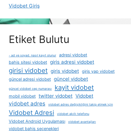
Vidobet Giriş
Etiket Bulutu
adresi vidobet
- ad ve soyad. nasıl kayıt olunur
giris adresi vidobet
bahis sitesi vidobet
girisi vidobet
giris vidobet
giris yap vidobet
güncel vidobet
güncel adresi vidobet
kayit vidobet
güncel vidobet cep numarası
twitter vidobet
Vidobet
mobil vidobet
vidobet adres
vidobet adres değişikliğini takip etmek i̇çin
Vidobet Adresi
vidobet akıllı telefonu
Vidobet Android Uygulaması
vidobet avantajları
vidobet bahis seçenekleri