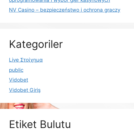
NV Casino – bezpieczeństwo i ochrona graczy
Kategoriler
Live Στοίχημα
public
Vidobet
Vidobet Giriş
Etiket Bulutu