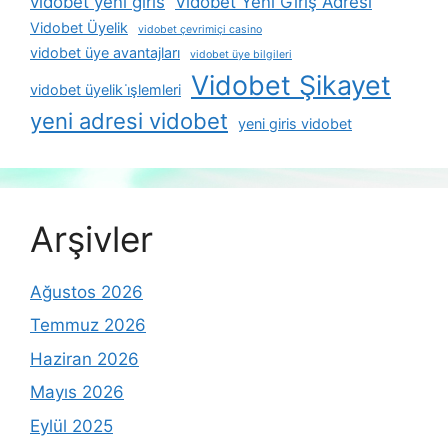
vidobet yeni giris
Vidobet Yeni Giriş Adresi
Vidobet Üyelik
vidobet çevrimiçi casino
vidobet üye avantajları
vidobet üye bilgileri
Vidobet Şikayet
vidobet üyelik i̇şlemleri
yeni adresi vidobet
yeni giris vidobet
Arşivler
Ağustos 2026
Temmuz 2026
Haziran 2026
Mayıs 2026
Eylül 2025