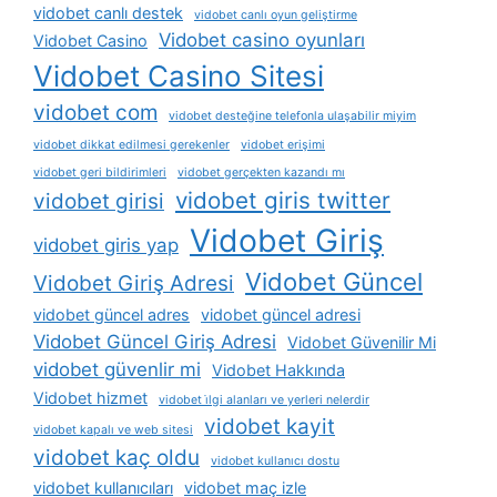
vidobet canlı destek
vidobet canlı oyun geliştirme
Vidobet casino oyunları
Vidobet Casino
Vidobet Casino Sitesi
vidobet com
vidobet desteğine telefonla ulaşabilir miyim
vidobet dikkat edilmesi gerekenler
vidobet erişimi
vidobet geri bildirimleri
vidobet gerçekten kazandı mı
vidobet giris twitter
vidobet girisi
Vidobet Giriş
vidobet giris yap
Vidobet Güncel
Vidobet Giriş Adresi
vidobet güncel adres
vidobet güncel adresi
Vidobet Güncel Giriş Adresi
Vidobet Güvenilir Mi
vidobet güvenlir mi
Vidobet Hakkında
Vidobet hizmet
vidobet i̇lgi alanları ve yerleri nelerdir
vidobet kayit
vidobet kapalı ve web sitesi
vidobet kaç oldu
vidobet kullanıcı dostu
vidobet kullanıcıları
vidobet maç izle