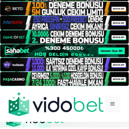
İçeriğe
atla
Menü