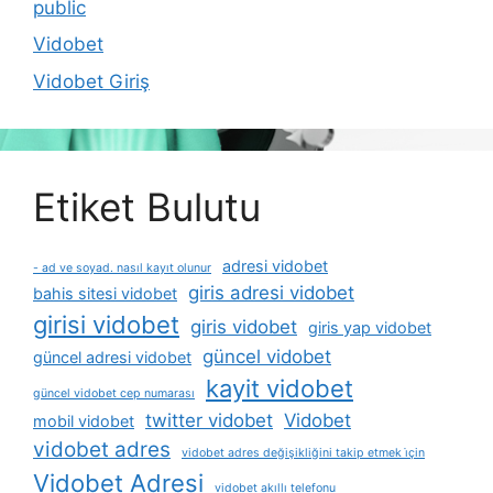
public
Vidobet
Vidobet Giriş
Etiket Bulutu
adresi vidobet
- ad ve soyad. nasıl kayıt olunur
giris adresi vidobet
bahis sitesi vidobet
girisi vidobet
giris vidobet
giris yap vidobet
güncel vidobet
güncel adresi vidobet
kayit vidobet
güncel vidobet cep numarası
twitter vidobet
Vidobet
mobil vidobet
vidobet adres
vidobet adres değişikliğini takip etmek i̇çin
Vidobet Adresi
vidobet akıllı telefonu