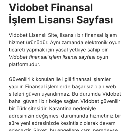
Vidobet Finansal
İşlem Lisansı Sayfası
Vidobet Lisanslı Site, lisanslı bir finansal işlem
hizmet ürünüdür. Aynı zamanda elektronik oyun
ticareti yapmak için yasal yetkiye sahip bir
Vidobet finansal i̇şlem lisansı sayfası
oyun
platformudur.
Güvenilirlik konuları ile ilgili finansal işlemler
yapılır. Finansal işlemlerde başarısız olan web
siteleri güven uyandırmaz. Bu durumda Vidobet
bahsi güvenli bir bölge sağlar. Vidobet güvenilir
bir Türk sitesidir. Karantina nedeniyle
adresinizin değişmesi durumunda hizmetiniz bir
süre yeni adresinizde kesintisiz olarak devam
edecektir. Şirket, bu engellere karşı neredeyse