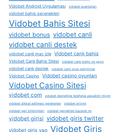
Vidobet Android Uygulaması
vidobet avantajları
vidobet bahis seçenekleri
Vidobet Bahis Sitesi
vidobet canli
vidobet bonus
vidobet canli destek
Vidobet canlı bahis
vidobet canli maç izle
Vidobet Canlı Bahis Sitesi
vidobet canlı bahis ve yayın
vidobet canlı destek
vidobet canlı oyun geliştirme
Vidobet casino oyunları
Vidobet Casino
Vidobet Casino Sitesi
vidobet com
vidobet desteğine telefonla ulaşabilir miyim
vidobet dikkat edilmesi gerekenler
vidobet erişimi
vidobet geri bildirimleri
vidobet gerçekten kazandı mı
vidobet giris twitter
vidobet girisi
Vidobet Giriş
vidobet giris yap