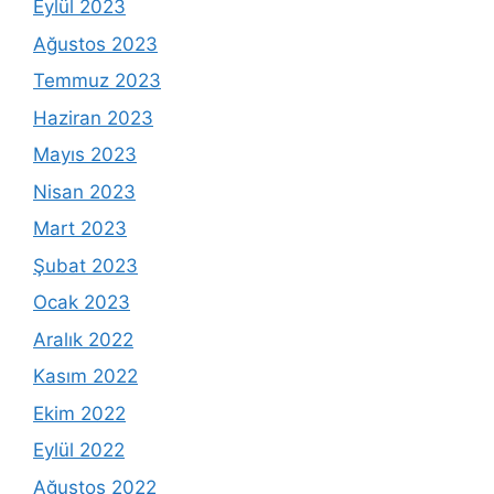
Eylül 2023
Ağustos 2023
Temmuz 2023
Haziran 2023
Mayıs 2023
Nisan 2023
Mart 2023
Şubat 2023
Ocak 2023
Aralık 2022
Kasım 2022
Ekim 2022
Eylül 2022
Ağustos 2022