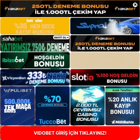
×
VIDOBET GİRİŞ İÇİN TIKLAYINIZ!