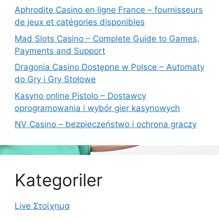
Aphrodite Casino en ligne France – fournisseurs
de jeux et catégories disponibles
Mad Slots Casino – Complete Guide to Games,
Payments and Support
Dragonia Casino Dostępne w Polsce – Automaty
do Gry i Gry Stołowe
Kasyno online Pistolo – Dostawcy
oprogramowania i wybór gier kasynowych
NV Casino – bezpieczeństwo i ochrona graczy
Kategoriler
Live Στοίχημα