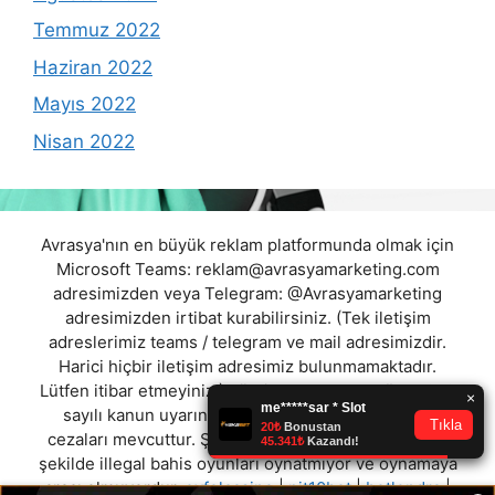
Temmuz 2022
Haziran 2022
Mayıs 2022
Nisan 2022
Avrasya'nın en büyük reklam platformunda olmak için
Microsoft Teams:
reklam@avrasyamarketing.com
adresimizden veya Telegram: @Avrasyamarketing
adresimizden irtibat kurabilirsiniz. (Tek iletişim
adreslerimiz teams / telegram ve mail adresimizdir.
Harici hiçbir iletişim adresimiz bulunmamaktadır.
Lütfen itibar etmeyiniz.) Türkiye yasalarına göre 7258
sayılı kanun uyarınca yasa dışı bahis oynamanın
cezaları mevcuttur. Şu an bulunduğunuz site hiç bir
şekilde illegal bahis oyunları oynatmıyor ve oynamaya
aracı olmuyordur.
eyfelcasino
|
pit10bet
|
betlondra
|