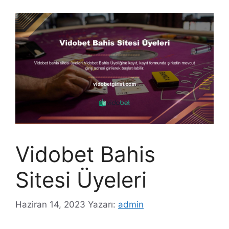
Vidobet Bahis
Sitesi Üyeleri
Haziran 14, 2023
Yazarı:
admin