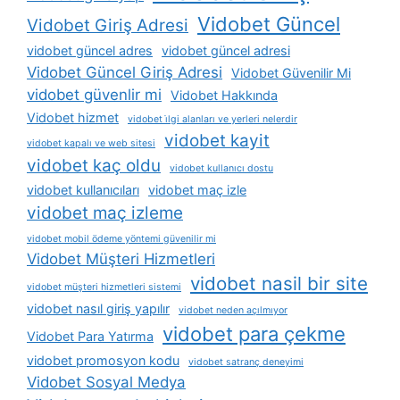
Vidobet Güncel
Vidobet Giriş Adresi
vidobet güncel adres
vidobet güncel adresi
Vidobet Güncel Giriş Adresi
Vidobet Güvenilir Mi
vidobet güvenlir mi
Vidobet Hakkında
Vidobet hizmet
vidobet i̇lgi alanları ve yerleri nelerdir
vidobet kayit
vidobet kapalı ve web sitesi
vidobet kaç oldu
vidobet kullanıcı dostu
vidobet kullanıcıları
vidobet maç izle
vidobet maç izleme
vidobet mobil ödeme yöntemi güvenilir mi
Vidobet Müşteri Hizmetleri
vidobet nasil bir site
vidobet müşteri hizmetleri sistemi
vidobet nasıl giriş yapılır
vidobet neden açılmıyor
vidobet para çekme
Vidobet Para Yatırma
vidobet promosyon kodu
vidobet satranç deneyimi
Vidobet Sosyal Medya