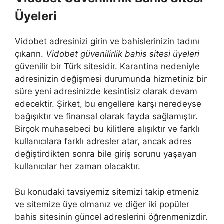
Üyeleri
Vidobet adresinizi girin ve bahislerinizin tadını
çıkarın.
Vidobet güvenilirlik bahis sitesi üyeleri
güvenilir bir Türk sitesidir. Karantina nedeniyle
adresinizin değişmesi durumunda hizmetiniz bir
süre yeni adresinizde kesintisiz olarak devam
edecektir. Şirket, bu engellere karşı neredeyse
bağışıktır ve finansal olarak fayda sağlamıştır.
Birçok muhasebeci bu kilitlere alışıktır ve farklı
kullanıcılara farklı adresler atar, ancak adres
değiştirdikten sonra bile giriş sorunu yaşayan
kullanıcılar her zaman olacaktır.
Bu konudaki tavsiyemiz sitemizi takip etmeniz
ve sitemize üye olmanız ve diğer iki popüler
bahis sitesinin güncel adreslerini öğrenmenizdir.