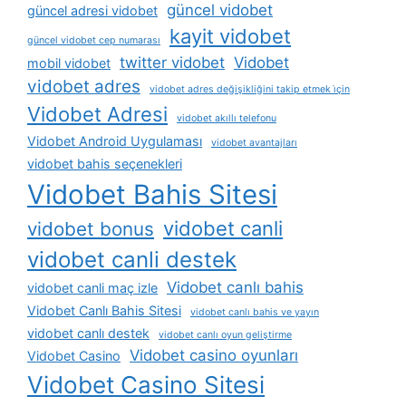
güncel vidobet
güncel adresi vidobet
kayit vidobet
güncel vidobet cep numarası
twitter vidobet
Vidobet
mobil vidobet
vidobet adres
vidobet adres değişikliğini takip etmek i̇çin
Vidobet Adresi
vidobet akıllı telefonu
Vidobet Android Uygulaması
vidobet avantajları
vidobet bahis seçenekleri
Vidobet Bahis Sitesi
vidobet canli
vidobet bonus
vidobet canli destek
Vidobet canlı bahis
vidobet canli maç izle
Vidobet Canlı Bahis Sitesi
vidobet canlı bahis ve yayın
vidobet canlı destek
vidobet canlı oyun geliştirme
Vidobet casino oyunları
Vidobet Casino
Vidobet Casino Sitesi