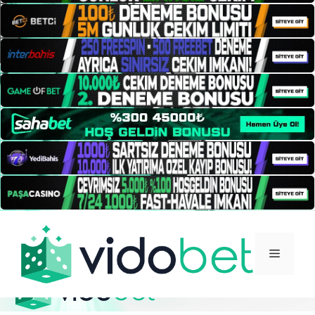
İçeriğe
atla
Menü