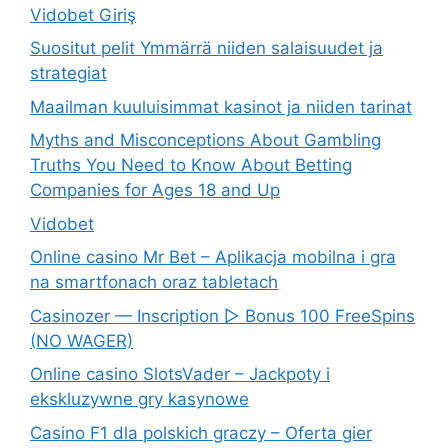
Vidobet Giriş
Suositut pelit Ymmärrä niiden salaisuudet ja
strategiat
Maailman kuuluisimmat kasinot ja niiden tarinat
Myths and Misconceptions About Gambling
Truths You Need to Know About Betting
Companies for Ages 18 and Up
Vidobet
Online casino Mr Bet – Aplikacja mobilna i gra
na smartfonach oraz tabletach
Casinozer — Inscription ▷ Bonus 100 FreeSpins
(NO WAGER)
Online casino SlotsVader – Jackpoty i
ekskluzywne gry kasynowe
Casino F1 dla polskich graczy – Oferta gier