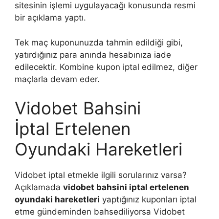
sitesinin işlemi uygulayacağı konusunda resmi
bir açıklama yaptı.
Tek maç kuponunuzda tahmin edildiği gibi,
yatırdığınız para anında hesabınıza iade
edilecektir. Kombine kupon iptal edilmez, diğer
maçlarla devam eder.
Vidobet Bahsini
İptal Ertelenen
Oyundaki Hareketleri
Vidobet iptal etmekle ilgili sorularınız varsa?
Açıklamada
vidobet bahsini iptal ertelenen
oyundaki hareketleri
yaptığınız kuponları iptal
etme gündeminden bahsediliyorsa Vidobet