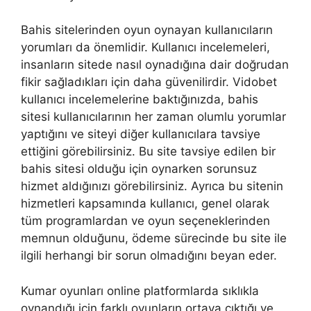
Bahis sitelerinden oyun oynayan kullanıcıların
yorumları da önemlidir. Kullanıcı incelemeleri,
insanların sitede nasıl oynadığına dair doğrudan
fikir sağladıkları için daha güvenilirdir. Vidobet
kullanıcı incelemelerine baktığınızda, bahis
sitesi kullanıcılarının her zaman olumlu yorumlar
yaptığını ve siteyi diğer kullanıcılara tavsiye
ettiğini görebilirsiniz. Bu site tavsiye edilen bir
bahis sitesi olduğu için oynarken sorunsuz
hizmet aldığınızı görebilirsiniz. Ayrıca bu sitenin
hizmetleri kapsamında kullanıcı, genel olarak
tüm programlardan ve oyun seçeneklerinden
memnun olduğunu, ödeme sürecinde bu site ile
ilgili herhangi bir sorun olmadığını beyan eder.
Kumar oyunları online platformlarda sıklıkla
oynandığı için farklı oyunların ortaya çıktığı ve