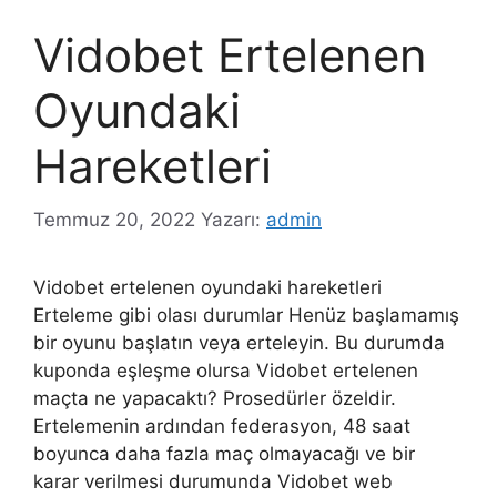
Vidobet Ertelenen
Oyundaki
Hareketleri
Temmuz 20, 2022
Yazarı:
admin
Vidobet ertelenen oyundaki hareketleri
Erteleme gibi olası durumlar Henüz başlamamış
bir oyunu başlatın veya erteleyin. Bu durumda
kuponda eşleşme olursa Vidobet ertelenen
maçta ne yapacaktı? Prosedürler özeldir.
Ertelemenin ardından federasyon, 48 saat
boyunca daha fazla maç olmayacağı ve bir
karar verilmesi durumunda Vidobet web