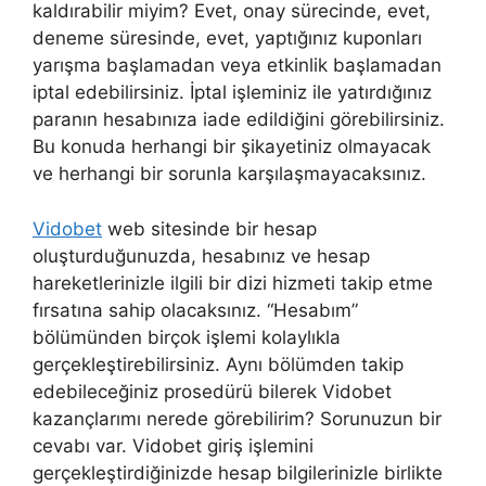
kaldırabilir miyim? Evet, onay sürecinde, evet,
deneme süresinde, evet, yaptığınız kuponları
yarışma başlamadan veya etkinlik başlamadan
iptal edebilirsiniz. İptal işleminiz ile yatırdığınız
paranın hesabınıza iade edildiğini görebilirsiniz.
Bu konuda herhangi bir şikayetiniz olmayacak
ve herhangi bir sorunla karşılaşmayacaksınız.
Vidobet
web sitesinde bir hesap
oluşturduğunuzda, hesabınız ve hesap
hareketlerinizle ilgili bir dizi hizmeti takip etme
fırsatına sahip olacaksınız. “Hesabım”
bölümünden birçok işlemi kolaylıkla
gerçekleştirebilirsiniz. Aynı bölümden takip
edebileceğiniz prosedürü bilerek Vidobet
kazançlarımı nerede görebilirim? Sorunuzun bir
cevabı var. Vidobet giriş işlemini
gerçekleştirdiğinizde hesap bilgilerinizle birlikte