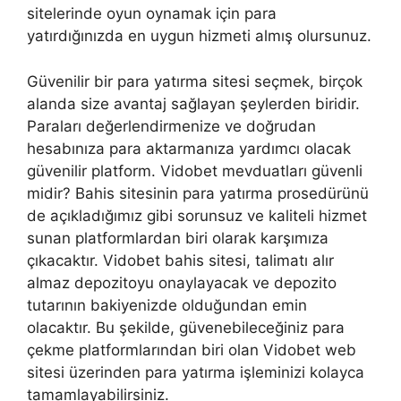
sitelerinde oyun oynamak için para
yatırdığınızda en uygun hizmeti almış olursunuz.
Güvenilir bir para yatırma sitesi seçmek, birçok
alanda size avantaj sağlayan şeylerden biridir.
Paraları değerlendirmenize ve doğrudan
hesabınıza para aktarmanıza yardımcı olacak
güvenilir platform. Vidobet mevduatları güvenli
midir? Bahis sitesinin para yatırma prosedürünü
de açıkladığımız gibi sorunsuz ve kaliteli hizmet
sunan platformlardan biri olarak karşımıza
çıkacaktır. Vidobet bahis sitesi, talimatı alır
almaz depozitoyu onaylayacak ve depozito
tutarının bakiyenizde olduğundan emin
olacaktır. Bu şekilde, güvenebileceğiniz para
çekme platformlarından biri olan Vidobet web
sitesi üzerinden para yatırma işleminizi kolayca
tamamlayabilirsiniz.