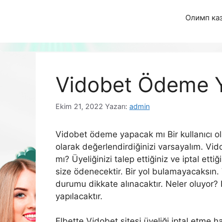
Олимп каз
Vidobet Ödeme 
Ekim 21, 2022
Yazarı:
admin
Vidobet ödeme yapacak mı Bir kullanıcı olar
olarak değerlendirdiğinizi varsayalım. Vi
mı? Üyeliğinizi talep ettiğiniz ve iptal ett
size ödenecektir. Bir yol bulamayacaksın. 
durumu dikkate alınacaktır. Neler oluyor?
yapılacaktır.
Elbette Vidobet sitesi üyeliği iptal etme ha