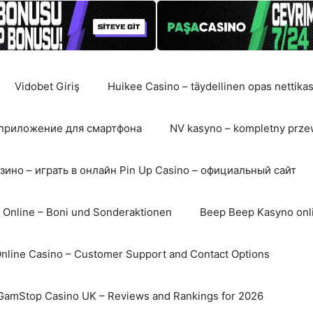
Vidobet Giriş
Huikee Casino – täydellinen opas nettikas
 приложение для смартфона
NV kasyno – kompletny przew
зино – играть в онлайн Pin Up Casino – официальный сайт
 Online – Boni und Sonderaktionen
Beep Beep Kasyno onl
Online Casino – Customer Support and Contact Options
GamStop Casino UK – Reviews and Rankings for 2026