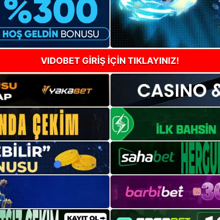
VIDOBET GİRİŞ İÇİN TIKLAYINIZ!