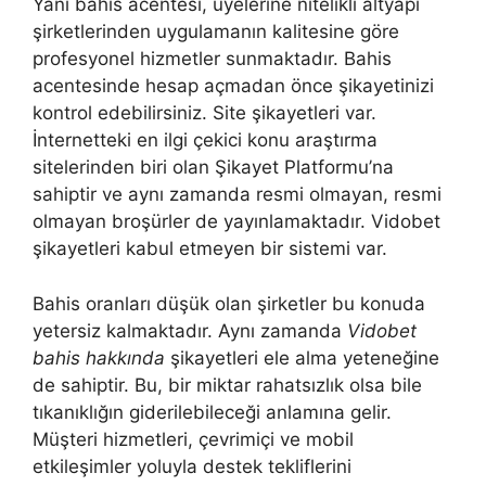
Yani bahis acentesi, üyelerine nitelikli altyapı
şirketlerinden uygulamanın kalitesine göre
profesyonel hizmetler sunmaktadır. Bahis
acentesinde hesap açmadan önce şikayetinizi
kontrol edebilirsiniz. Site şikayetleri var.
İnternetteki en ilgi çekici konu araştırma
sitelerinden biri olan Şikayet Platformu’na
sahiptir ve aynı zamanda resmi olmayan, resmi
olmayan broşürler de yayınlamaktadır. Vidobet
şikayetleri kabul etmeyen bir sistemi var.
Bahis oranları düşük olan şirketler bu konuda
yetersiz kalmaktadır. Aynı zamanda
Vidobet
bahis hakkında
şikayetleri ele alma yeteneğine
de sahiptir. Bu, bir miktar rahatsızlık olsa bile
tıkanıklığın giderilebileceği anlamına gelir.
Müşteri hizmetleri, çevrimiçi ve mobil
etkileşimler yoluyla destek tekliflerini