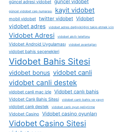
güncel vidobet
güncel adresi vidobet
kayit vidobet
güncel vidobet cep numarası
twitter vidobet
Vidobet
mobil vidobet
vidobet adres
vidobet adres değişikliğini takip etmek i̇çin
Vidobet Adresi
vidobet akıllı telefonu
Vidobet Android Uygulaması
vidobet avantajları
vidobet bahis seçenekleri
Vidobet Bahis Sitesi
vidobet canli
vidobet bonus
vidobet canli destek
Vidobet canlı bahis
vidobet canli maç izle
Vidobet Canlı Bahis Sitesi
vidobet canlı bahis ve yayın
vidobet canlı destek
vidobet canlı oyun geliştirme
Vidobet casino oyunları
Vidobet Casino
Vidobet Casino Sitesi