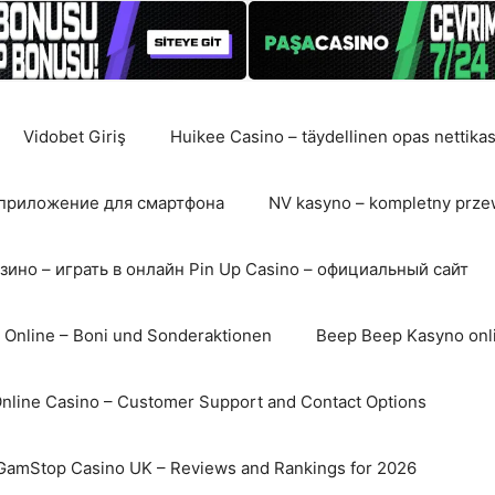
Vidobet Giriş
Huikee Casino – täydellinen opas nettikas
 приложение для смартфона
NV kasyno – kompletny przew
зино – играть в онлайн Pin Up Casino – официальный сайт
 Online – Boni und Sonderaktionen
Beep Beep Kasyno onl
Online Casino – Customer Support and Contact Options
GamStop Casino UK – Reviews and Rankings for 2026