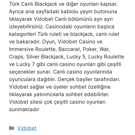
Türk Canlı Blackjack ve diğer oyunları kapsar.
Ayrıca ana sayfadaki kablolu yayın butonuna
tıklayarak Vidobet Canlı bölümünü ayrı ayrı
izleyebilirsiniz. Casinodaki oyunların başlıca
kategorileri Türk ruleti ve blackjack, canlı rulet
ve bakaradır. Oyun, Vidobet Casino ve
Immersive Roulette, Baccarat, Poker, War,
Craps, Silver Blackjack, Lucky 5, Lucky Roulette
ve Lucky 7 gibi canlı casino oyunları gibi çeşitli
seçenekler sunar. Canlı casino oyunlarında
oyunculara dağıtılır. Gerçek bayiler tarafından.
Vidobet sağlar ve üyeler sohbet özelliğine
tıklayarak yatırımcılarla sohbet edebilirler.
Vidobet sitesi çok çeşitli casino oyunları
sunmaktadır
Kategoriler
Vidobet