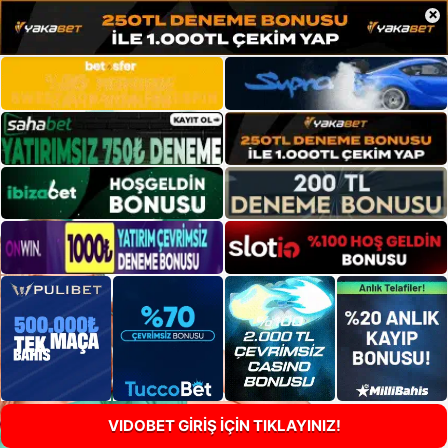
×
VIDOBET GİRİŞ İÇİN TIKLAYINIZ!