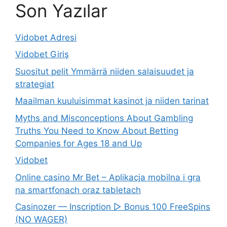
Son Yazılar
Vidobet Adresi
Vidobet Giriş
Suositut pelit Ymmärrä niiden salaisuudet ja
strategiat
Maailman kuuluisimmat kasinot ja niiden tarinat
Myths and Misconceptions About Gambling
Truths You Need to Know About Betting
Companies for Ages 18 and Up
Vidobet
Online casino Mr Bet – Aplikacja mobilna i gra
na smartfonach oraz tabletach
Casinozer — Inscription ▷ Bonus 100 FreeSpins
(NO WAGER)