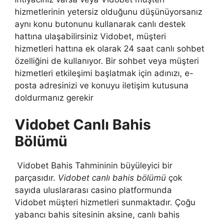
hizmetlerinin yetersiz olduğunu düşünüyorsanız
aynı konu butonunu kullanarak canlı destek
hattına ulaşabilirsiniz Vidobet, müşteri
hizmetleri hattına ek olarak 24 saat canlı sohbet
özelliğini de kullanıyor. Bir sohbet veya müşteri
hizmetleri etkileşimi başlatmak için adınızı, e-
posta adresinizi ve konuyu iletişim kutusuna
doldurmanız gerekir
Vidobet Canlı Bahis
Bölümü
Vidobet Bahis Tahmininin büyüleyici bir
parçasıdır.
Vidobet canlı bahis bölümü
çok
sayıda uluslararası casino platformunda
Vidobet müşteri hizmetleri sunmaktadır. Çoğu
yabancı bahis sitesinin aksine, canlı bahis