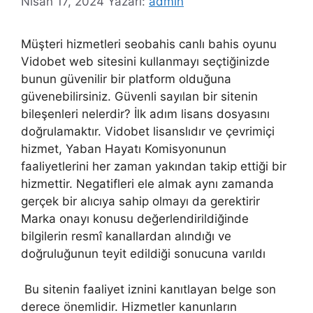
Nisan 17, 2024
Yazarı:
admin
Müşteri hizmetleri seobahis canlı bahis oyunu
Vidobet web sitesini kullanmayı seçtiğinizde
bunun güvenilir bir platform olduğuna
güvenebilirsiniz. Güvenli sayılan bir sitenin
bileşenleri nelerdir? İlk adım lisans dosyasını
doğrulamaktır. Vidobet lisanslıdır ve çevrimiçi
hizmet, Yaban Hayatı Komisyonunun
faaliyetlerini her zaman yakından takip ettiği bir
hizmettir. Negatifleri ele almak aynı zamanda
gerçek bir alıcıya sahip olmayı da gerektirir
Marka onayı konusu değerlendirildiğinde
bilgilerin resmî kanallardan alındığı ve
doğruluğunun teyit edildiği sonucuna varıldı
Bu sitenin faaliyet iznini kanıtlayan belge son
derece önemlidir. Hizmetler kanunların