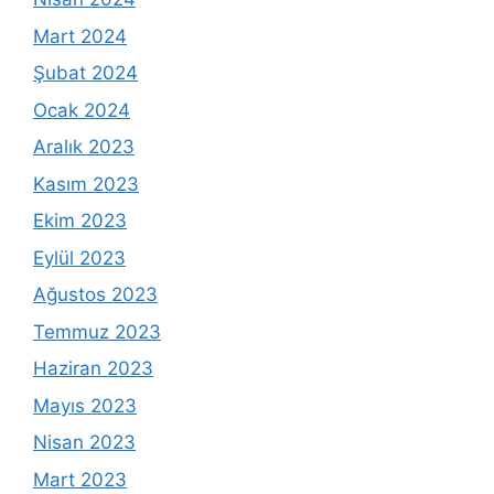
Mart 2024
Şubat 2024
Ocak 2024
Aralık 2023
Kasım 2023
Ekim 2023
Eylül 2023
Ağustos 2023
Temmuz 2023
Haziran 2023
Mayıs 2023
Nisan 2023
Mart 2023