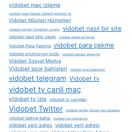
vidobet maç izleme
vidobet mobil ödeme yöntemi güvenilir mi
Vidobet Müşteri Hizmetleri
vidobet nasil bir site
vidobet müşteri hizmetleri sistemi
vidobet nasıl giriş yapılır
vidobet neden açılmıyor
vidobet para çekme
Vidobet Para Yatırma
vidobet promosyon kodu
vidobet satranç deneyimi
Vidobet Sosyal Medya
Vidobet spor bahisleri
vidobet spor kategorisi
vidobet telegram
Vidobet tv
vidobet tv canli maç
vidobet tv izle
vidobet tv yayınları
Vidobet Twitter
vidobet twitter güncel cep numarası
vidobet türkiye bahis
vidobet vpn ayarlarınız
vidobet yeni adres
vidobet yeni adresi