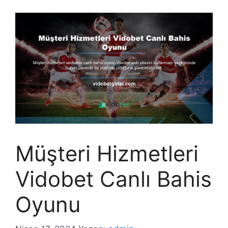
Müşteri Hizmetleri
Vidobet Canlı Bahis
Oyunu