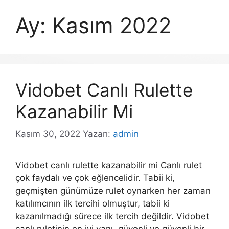
Ay:
Kasım 2022
Vidobet Canlı Rulette
Kazanabilir Mi
Kasım 30, 2022
Yazarı:
admin
Vidobet canlı rulette kazanabilir mi Canlı rulet
çok faydalı ve çok eğlencelidir. Tabii ki,
geçmişten günümüze rulet oynarken her zaman
katılımcının ilk tercihi olmuştur, tabii ki
kazanılmadığı sürece ilk tercih değildir. Vidobet