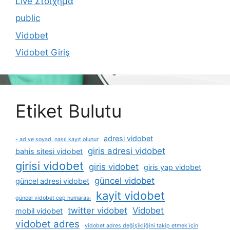
Live Στοίχημα
public
Vidobet
Vidobet Giriş
Etiket Bulutu
adresi vidobet
- ad ve soyad. nasıl kayıt olunur
giris adresi vidobet
bahis sitesi vidobet
girisi vidobet
giris vidobet
giris yap vidobet
güncel vidobet
güncel adresi vidobet
kayit vidobet
güncel vidobet cep numarası
twitter vidobet
Vidobet
mobil vidobet
vidobet adres
vidobet adres değişikliğini takip etmek i̇çin