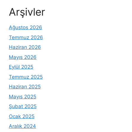
Arşivler
Ağustos 2026
Temmuz 2026
Haziran 2026
Mayıs 2026
Eylül 2025
Temmuz 2025
Haziran 2025
Mayıs 2025
Şubat 2025
Ocak 2025
Aralık 2024