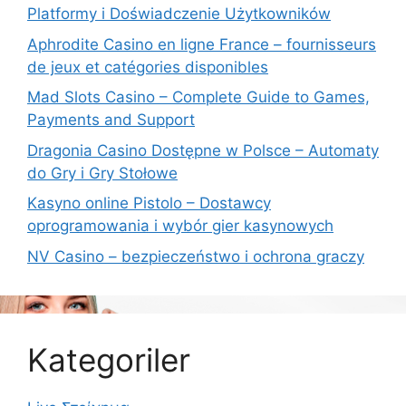
Platformy i Doświadczenie Użytkowników
Aphrodite Casino en ligne France – fournisseurs
de jeux et catégories disponibles
Mad Slots Casino – Complete Guide to Games,
Payments and Support
Dragonia Casino Dostępne w Polsce – Automaty
do Gry i Gry Stołowe
Kasyno online Pistolo – Dostawcy
oprogramowania i wybór gier kasynowych
NV Casino – bezpieczeństwo i ochrona graczy
Kategoriler