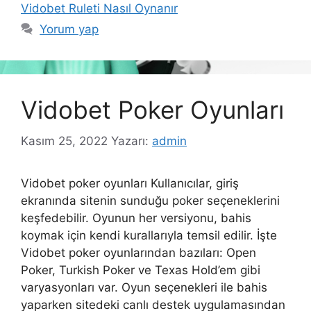
Vidobet Ruleti Nasıl Oynanır
Yorum yap
Vidobet Poker Oyunları
Kasım 25, 2022
Yazarı:
admin
Vidobet poker oyunları Kullanıcılar, giriş
ekranında sitenin sunduğu poker seçeneklerini
keşfedebilir. Oyunun her versiyonu, bahis
koymak için kendi kurallarıyla temsil edilir. İşte
Vidobet poker oyunlarından bazıları: Open
Poker, Turkish Poker ve Texas Hold’em gibi
varyasyonları var. Oyun seçenekleri ile bahis
yaparken sitedeki canlı destek uygulamasından