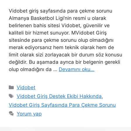
Vidobet giriş sayfasında para çekme sorunu
Almanya Basketbol Ligi’nin resmi u olarak
belirlenen bahis sitesi Vidobet, güvenilir ve
kaliteli bir hizmet sunuyor. MVidobet Giriş
sitesinde para çekme sorunu olup olmadığını
merak ediyorsanız hem teknik olarak hem de
limit olarak sizi zorlayacak bir durum söz konusu
değildir. Bu aşamada ayrıca bir belgenin gerekli
olup olmadığını da …
Devamını oku…
Kategoriler
Vidobet
Etiketler
Vidobet Giriş Destek Ekibi Hakkında
,
Vidobet Giriş Sayfasında Para Çekme Sorunu
Yorum yap