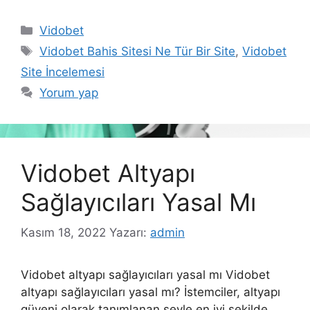
Kategoriler
Vidobet
Etiketler
Vidobet Bahis Sitesi Ne Tür Bir Site
,
Vidobet
Site İncelemesi
Yorum yap
Vidobet Altyapı
Sağlayıcıları Yasal Mı
Kasım 18, 2022
Yazarı:
admin
Vidobet altyapı sağlayıcıları yasal mı Vidobet
altyapı sağlayıcıları yasal mı? İstemciler, altyapı
güveni olarak tanımlanan şeyle en iyi şekilde