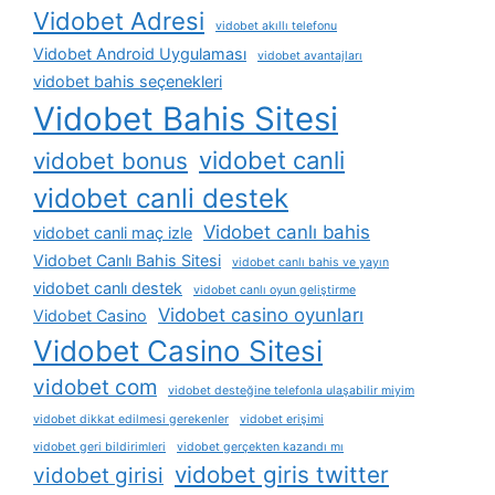
Vidobet Adresi
vidobet akıllı telefonu
Vidobet Android Uygulaması
vidobet avantajları
vidobet bahis seçenekleri
Vidobet Bahis Sitesi
vidobet canli
vidobet bonus
vidobet canli destek
Vidobet canlı bahis
vidobet canli maç izle
Vidobet Canlı Bahis Sitesi
vidobet canlı bahis ve yayın
vidobet canlı destek
vidobet canlı oyun geliştirme
Vidobet casino oyunları
Vidobet Casino
Vidobet Casino Sitesi
vidobet com
vidobet desteğine telefonla ulaşabilir miyim
vidobet dikkat edilmesi gerekenler
vidobet erişimi
vidobet geri bildirimleri
vidobet gerçekten kazandı mı
vidobet giris twitter
vidobet girisi