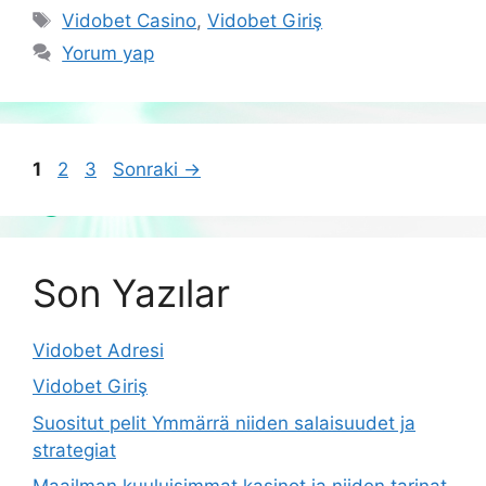
Etiketler
Vidobet Casino
,
Vidobet Giriş
Yorum yap
Yazı
Sayfa
Sayfa
Sayfa
1
2
3
Sonraki
→
dolaşımı
Son Yazılar
Vidobet Adresi
Vidobet Giriş
Suositut pelit Ymmärrä niiden salaisuudet ja
strategiat