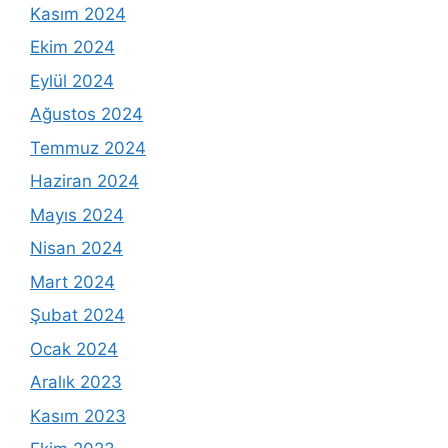
Kasım 2024
Ekim 2024
Eylül 2024
Ağustos 2024
Temmuz 2024
Haziran 2024
Mayıs 2024
Nisan 2024
Mart 2024
Şubat 2024
Ocak 2024
Aralık 2023
Kasım 2023