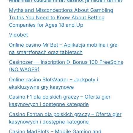
Maailman kuuluisimmat kasinot ja niiden tarinat
Myths and Misconceptions About Gambling
Truths You Need to Know About Betting
Companies for Ages 18 and Up
Vidobet
Online casino Mr Bet – Aplikacja mobilna i gra
na smartfonach oraz tabletach
Casinozer — Inscription ▷ Bonus 100 FreeSpins
(NO WAGER)
Online casino SlotsVader – Jackpoty i
ekskluzywne gry kasynowe
Casino F1 dla polskich graczy – Oferta gier
kasynowych i dostępne kategorie
Casino Fontan dla polskich graczy – Oferta gier
kasynowych i dostępne kategorie
Casino MadSlots – Mobile Gaming and