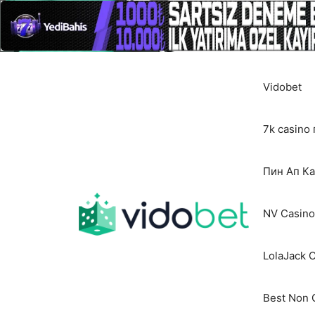
İçeriğe
atla
Vidobet
7k casino
Пин Ап Ка
NV Casino
LolaJack 
Best Non 