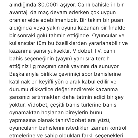
alındığında 30.000’i aşıyor. Canlı bahislerin bir
avantajı da maç devam ederken çok uygun
oranlar elde edebilmenizdir. Bir takım bir puan
aldığında veya yakın oyunu kazanan bir finalde
bir sonraki golü tahmin ettiğinde. Oyuncular ve
kullanıcılar tüm bu özelliklerden yararlanabilir ve
kazanma şansı yüksektir. Vidobet TV, canlı
bahis seçeneğinin (yayın) yanı sıra tercih
ettiğiniz lig maçının canlı yayınını da sunuyor
Başkalarıyla birlikte çevrimiçi spor bahislerine
katılmak en keyifli yön olarak kabul edilir ve
durumu dikkatlice değerlendirerek kazanma
şansınızı artırmaktan daha tatmin edici bir şey
yoktur. Vidobet, çeşitli bahis türlerine bahis
oynamaktan hoşlanan bireylerin bunu
yapmasına olanak tanırVidobet ara yüzü,
oyuncuların bahislerini istedikleri zaman kontrol
etmelerine ve sahip oldukları farklı seçenekleri