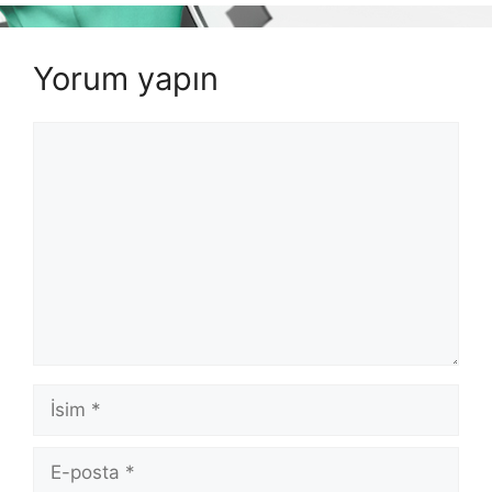
Yorum yapın
Yorum
İsim
E-
posta