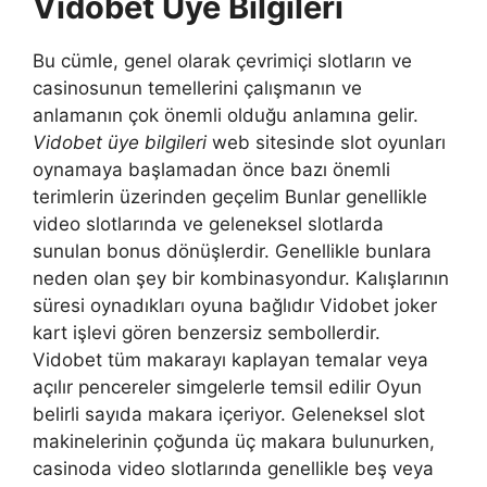
Vidobet Üye Bilgileri
Bu cümle, genel olarak çevrimiçi slotların ve
casinosunun temellerini çalışmanın ve
anlamanın çok önemli olduğu anlamına gelir.
Vidobet üye bilgileri
web sitesinde slot oyunları
oynamaya başlamadan önce bazı önemli
terimlerin üzerinden geçelim Bunlar genellikle
video slotlarında ve geleneksel slotlarda
sunulan bonus dönüşlerdir. Genellikle bunlara
neden olan şey bir kombinasyondur. Kalışlarının
süresi oynadıkları oyuna bağlıdır Vidobet joker
kart işlevi gören benzersiz sembollerdir.
Vidobet tüm makarayı kaplayan temalar veya
açılır pencereler simgelerle temsil edilir Oyun
belirli sayıda makara içeriyor. Geleneksel slot
makinelerinin çoğunda üç makara bulunurken,
casinoda video slotlarında genellikle beş veya