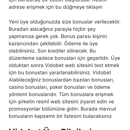
adrese erişmek için bu düğmeye tıklayın
Yeni üye olduğunuzda size bonuslar verilecektir.
Buradan alacağınız parayla hiçbir şey
yapmanıza gerek yok. Bonus parası kişinin
kazancından çekilebilir. Ödeme ile üye
olabilirsiniz. Son krediler silinecek. Bu
düzenleme sadece bonusları için geçerlidir. Üye
olduktan sonra Vidobet web sitesini test etmek
için bu bonustan yararlanabilirsiniz. Vidobet
Alabileceğiniz bonuslardan bazıları bonusları,
casino bonusları, poker bonusları ve ödeme
yöntemi bonuslarıdır. Tüm bonuslara erişmek
için şirketin resmî web sitesini ziyaret edin ve
promosyonlar bölümüne gidin. Burada mevcut
bonusların kapsamlı bir listesini bulacaksınız