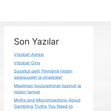
Son Yazılar
Vidobet Adresi
Vidobet Giriş
Suositut pelit Ymmärrä niiden
salaisuudet ja strategiat
Maailman kuuluisimmat kasinot ja
niiden tarinat
Myths and Misconceptions About
Gambling Truths You Need to