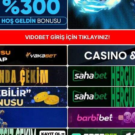
VIDOBET GİRİŞ İÇİN TIKLAYINIZ!