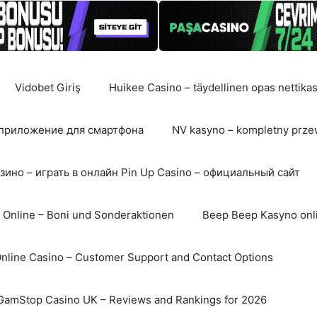
Vidobet Giriş
Huikee Casino – täydellinen opas nettikas
 приложение для смартфона
NV kasyno – kompletny przew
зино – играть в онлайн Pin Up Casino – официальный сайт
 Online – Boni und Sonderaktionen
Beep Beep Kasyno onl
Online Casino – Customer Support and Contact Options
GamStop Casino UK – Reviews and Rankings for 2026