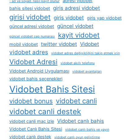
adresi vidobet
- ad ve soyad. nasıl kayıt olunur
giris adresi vidobet
bahis sitesi vidobet
girisi vidobet
giris vidobet
giris yap vidobet
güncel vidobet
güncel adresi vidobet
kayit vidobet
güncel vidobet cep numarası
twitter vidobet
Vidobet
mobil vidobet
vidobet adres
vidobet adres değişikliğini takip etmek i̇çin
Vidobet Adresi
vidobet akıllı telefonu
Vidobet Android Uygulaması
vidobet avantajları
vidobet bahis seçenekleri
Vidobet Bahis Sitesi
vidobet canli
vidobet bonus
vidobet canli destek
Vidobet canlı bahis
vidobet canli maç izle
Vidobet Canlı Bahis Sitesi
vidobet canlı bahis ve yayın
vidobet canlı destek
vidobet canlı oyun geliştirme