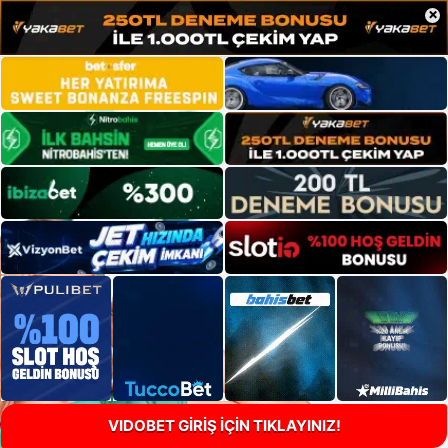
×
VIDOBET GİRİŞ İÇİN TIKLAYINIZ!