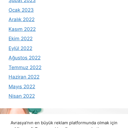
Şubat 2023
Ocak 2023
Aralık 2022
Kasım 2022
Ekim 2022
Eylül 2022
Ağustos 2022
Temmuz 2022
Haziran 2022
Mayıs 2022
Nisan 2022
Avrasya'nın en büyük reklam platformunda olmak için