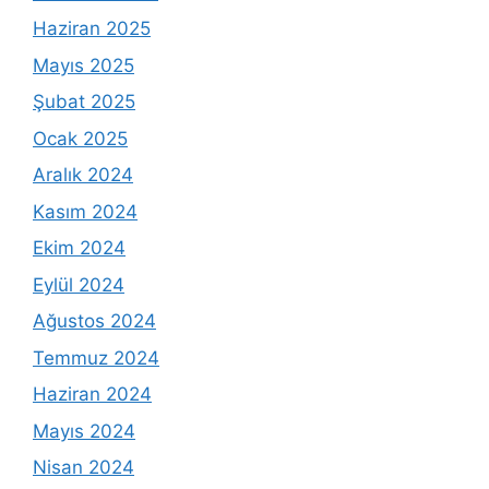
Haziran 2025
Mayıs 2025
Şubat 2025
Ocak 2025
Aralık 2024
Kasım 2024
Ekim 2024
Eylül 2024
Ağustos 2024
Temmuz 2024
Haziran 2024
Mayıs 2024
Nisan 2024