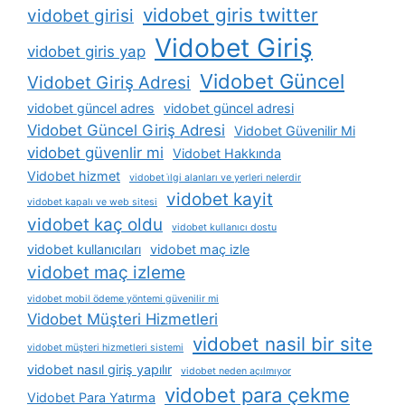
vidobet giris twitter
vidobet girisi
Vidobet Giriş
vidobet giris yap
Vidobet Güncel
Vidobet Giriş Adresi
vidobet güncel adres
vidobet güncel adresi
Vidobet Güncel Giriş Adresi
Vidobet Güvenilir Mi
vidobet güvenlir mi
Vidobet Hakkında
Vidobet hizmet
vidobet i̇lgi alanları ve yerleri nelerdir
vidobet kayit
vidobet kapalı ve web sitesi
vidobet kaç oldu
vidobet kullanıcı dostu
vidobet kullanıcıları
vidobet maç izle
vidobet maç izleme
vidobet mobil ödeme yöntemi güvenilir mi
Vidobet Müşteri Hizmetleri
vidobet nasil bir site
vidobet müşteri hizmetleri sistemi
vidobet nasıl giriş yapılır
vidobet neden açılmıyor
vidobet para çekme
Vidobet Para Yatırma