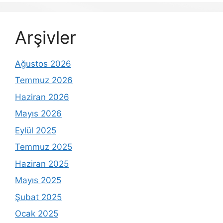
Arşivler
Ağustos 2026
Temmuz 2026
Haziran 2026
Mayıs 2026
Eylül 2025
Temmuz 2025
Haziran 2025
Mayıs 2025
Şubat 2025
Ocak 2025