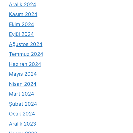
Aralık 2024
Kasım 2024
Ekim 2024
Eylül 2024
Ağustos 2024
Temmuz 2024
Haziran 2024
Mayıs 2024
Nisan 2024
Mart 2024
Şubat 2024
Ocak 2024
Aralık 2023