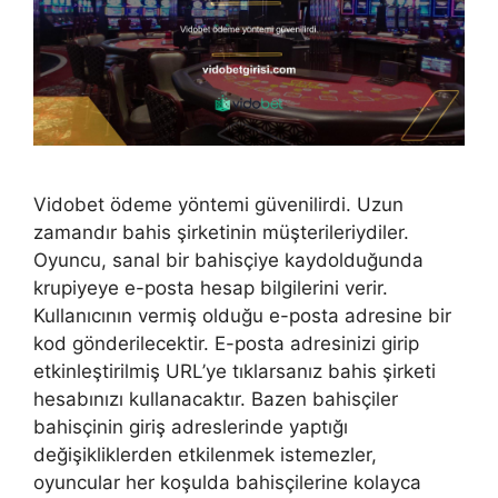
Vidobet ödeme yöntemi güvenilirdi. Uzun
zamandır bahis şirketinin müşterileriydiler.
Oyuncu, sanal bir bahisçiye kaydolduğunda
krupiyeye e-posta hesap bilgilerini verir.
Kullanıcının vermiş olduğu e-posta adresine bir
kod gönderilecektir. E-posta adresinizi girip
etkinleştirilmiş URL’ye tıklarsanız bahis şirketi
hesabınızı kullanacaktır. Bazen bahisçiler
bahisçinin giriş adreslerinde yaptığı
değişikliklerden etkilenmek istemezler,
oyuncular her koşulda bahisçilerine kolayca