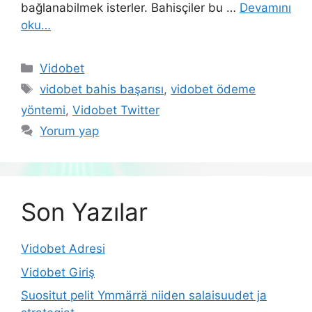
bağlanabilmek isterler. Bahisçiler bu …
Devamını
oku…
Kategoriler
Vidobet
Etiketler
vidobet bahis başarısı
,
vidobet ödeme
yöntemi
,
Vidobet Twitter
Yorum yap
Son Yazılar
Vidobet Adresi
Vidobet Giriş
Suositut pelit Ymmärrä niiden salaisuudet ja