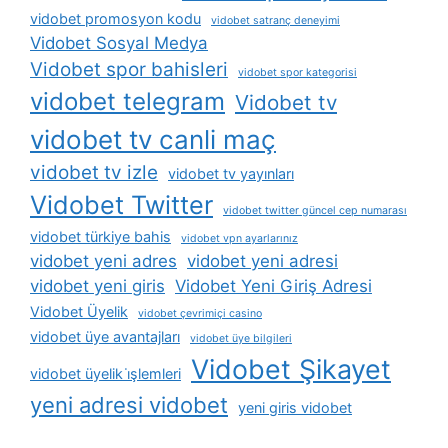
vidobet promosyon kodu
vidobet satranç deneyimi
Vidobet Sosyal Medya
Vidobet spor bahisleri
vidobet spor kategorisi
vidobet telegram
Vidobet tv
vidobet tv canli maç
vidobet tv izle
vidobet tv yayınları
Vidobet Twitter
vidobet twitter güncel cep numarası
vidobet türkiye bahis
vidobet vpn ayarlarınız
vidobet yeni adres
vidobet yeni adresi
vidobet yeni giris
Vidobet Yeni Giriş Adresi
Vidobet Üyelik
vidobet çevrimiçi casino
vidobet üye avantajları
vidobet üye bilgileri
Vidobet Şikayet
vidobet üyelik i̇şlemleri
yeni adresi vidobet
yeni giris vidobet