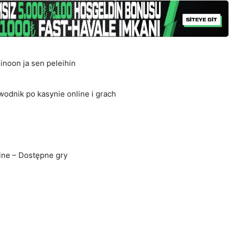
inoon ja sen peleihin
odnik po kasynie online i grach
ine – Dostępne gry