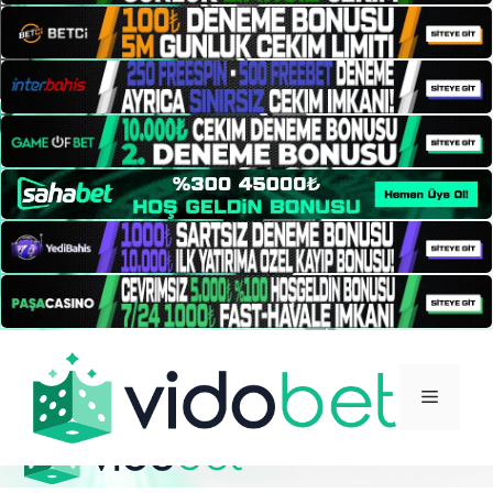
İçeriğe
atla
Menü