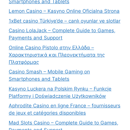
Smartphones and Tablets
Lemon Casino – Kasyno Online Oficjalna Strona
1xBet casino Türkiye’de – canlı oyunlar ve slotlar
Casino LolaJack – Complete Guide to Games,
Payments and Support
Online Casino Pistolo στην Ελλάδα –
Χαρακτηριστικά και Πλεονεκτήματα της
Πλατφόρμας
Casino Smash – Mobile Gaming on
Smartphones and Tablets
Kasyno Luckera na Polskim Rynku – Funkcje
Platformy i Doświadczenie Użytkowników
Aphrodite Casino en ligne France – fournisseurs
de jeux et catégories disponibles
Mad Slots Casino – Complete Guide to Games,
Payments and Support