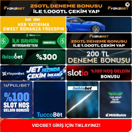
×
VIDOBET GİRİŞ İÇİN TIKLAYINIZ!