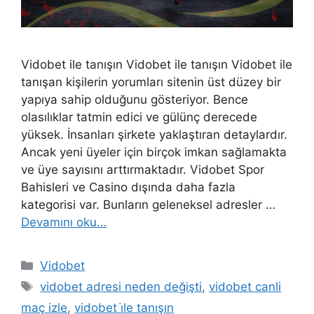
Vidobet ile tanışın Vidobet ile tanışın Vidobet ile
tanışan kişilerin yorumları sitenin üst düzey bir
yapıya sahip olduğunu gösteriyor. Bence
olasılıklar tatmin edici ve gülünç derecede
yüksek. İnsanları şirkete yaklaştıran detaylardır.
Ancak yeni üyeler için birçok imkan sağlamakta
ve üye sayısını arttırmaktadır. Vidobet Spor
Bahisleri ve Casino dışında daha fazla
kategorisi var. Bunların geleneksel adresler …
Devamını oku…
Kategoriler
Vidobet
Etiketler
vidobet adresi neden değişti
,
vidobet canli
maç izle
,
vidobet i̇le tanışın