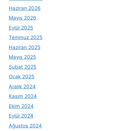
Haziran 2026
Mayıs 2026
Eylül 2025
Temmuz 2025
Haziran 2025
Mayıs 2025
Şubat 2025
Ocak 2025
Aralık 2024
Kasım 2024
Ekim 2024
Eylül 2024
Ağustos 2024