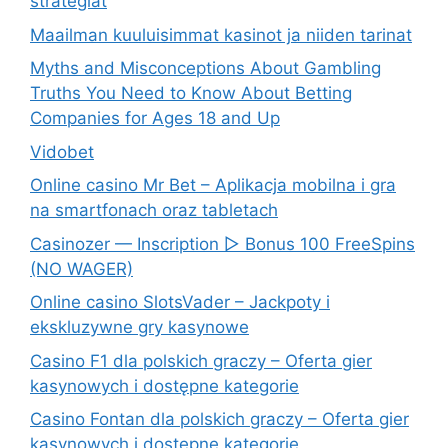
strategiat
Maailman kuuluisimmat kasinot ja niiden tarinat
Myths and Misconceptions About Gambling
Truths You Need to Know About Betting
Companies for Ages 18 and Up
Vidobet
Online casino Mr Bet – Aplikacja mobilna i gra
na smartfonach oraz tabletach
Casinozer — Inscription ▷ Bonus 100 FreeSpins
(NO WAGER)
Online casino SlotsVader – Jackpoty i
ekskluzywne gry kasynowe
Casino F1 dla polskich graczy – Oferta gier
kasynowych i dostępne kategorie
Casino Fontan dla polskich graczy – Oferta gier
kasynowych i dostępne kategorie