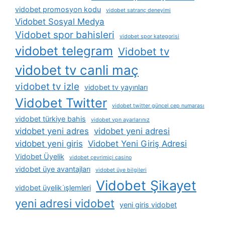
vidobet promosyon kodu
vidobet satranç deneyimi
Vidobet Sosyal Medya
Vidobet spor bahisleri
vidobet spor kategorisi
vidobet telegram
Vidobet tv
vidobet tv canli maç
vidobet tv izle
vidobet tv yayınları
Vidobet Twitter
vidobet twitter güncel cep numarası
vidobet türkiye bahis
vidobet vpn ayarlarınız
vidobet yeni adres
vidobet yeni adresi
vidobet yeni giris
Vidobet Yeni Giriş Adresi
Vidobet Üyelik
vidobet çevrimiçi casino
vidobet üye avantajları
vidobet üye bilgileri
Vidobet Şikayet
vidobet üyelik i̇şlemleri
yeni adresi vidobet
yeni giris vidobet