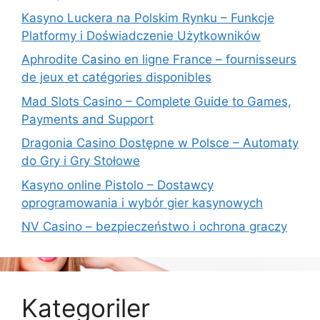
Kasyno Luckera na Polskim Rynku – Funkcje
Platformy i Doświadczenie Użytkowników
Aphrodite Casino en ligne France – fournisseurs
de jeux et catégories disponibles
Mad Slots Casino – Complete Guide to Games,
Payments and Support
Dragonia Casino Dostępne w Polsce – Automaty
do Gry i Gry Stołowe
Kasyno online Pistolo – Dostawcy
oprogramowania i wybór gier kasynowych
NV Casino – bezpieczeństwo i ochrona graczy
Kategoriler