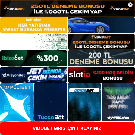
×
VIDOBET GİRİŞ İÇİN TIKLAYINIZ!