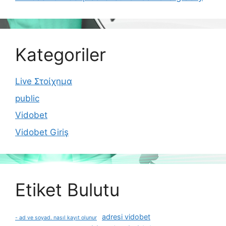
Kategoriler
Live Στοίχημα
public
Vidobet
Vidobet Giriş
Etiket Bulutu
adresi vidobet
- ad ve soyad. nasıl kayıt olunur