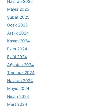
Haziran 2025
Mayıs 2025
Şubat 2025
Ocak 2025
Aralık 2024
Kasım 2024
Ekim 2024
Eylül 2024
Ağustos 2024
Temmuz 2024
Haziran 2024
Mayıs 2024
Nisan 2024
Mart 2024