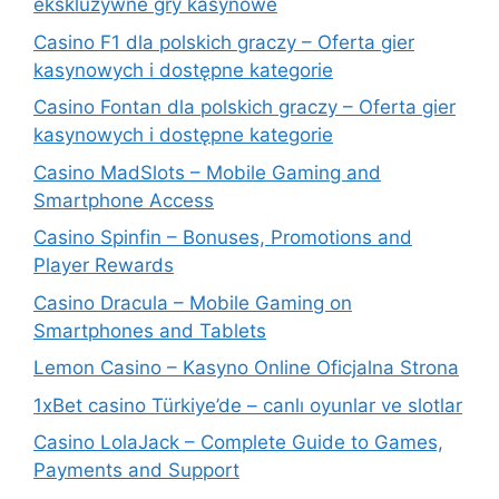
ekskluzywne gry kasynowe
Casino F1 dla polskich graczy – Oferta gier
kasynowych i dostępne kategorie
Casino Fontan dla polskich graczy – Oferta gier
kasynowych i dostępne kategorie
Casino MadSlots – Mobile Gaming and
Smartphone Access
Casino Spinfin – Bonuses, Promotions and
Player Rewards
Casino Dracula – Mobile Gaming on
Smartphones and Tablets
Lemon Casino – Kasyno Online Oficjalna Strona
1xBet casino Türkiye’de – canlı oyunlar ve slotlar
Casino LolaJack – Complete Guide to Games,
Payments and Support