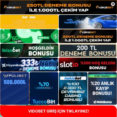
×
VIDOBET GİRİŞ İÇİN TIKLAYINIZ!