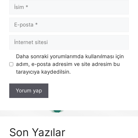
İsim
E-
posta
İnternet
sitesi
Daha sonraki yorumlarımda kullanılması için
adım, e-posta adresim ve site adresim bu
tarayıcıya kaydedilsin.
Son Yazılar