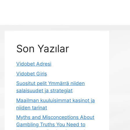
Son Yazılar
Vidobet Adresi
Vidobet Giriş
Suositut pelit Ymmärrä niiden
salaisuudet ja strategiat
Maailman kuuluisimmat kasinot ja
niiden tarinat
Myths and Misconceptions About
Gambling Truths You Need to