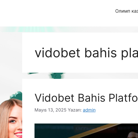
Олимп каз
vidobet bahis pl
Vidobet Bahis Platf
Mayıs 13, 2025
Yazarı:
admin