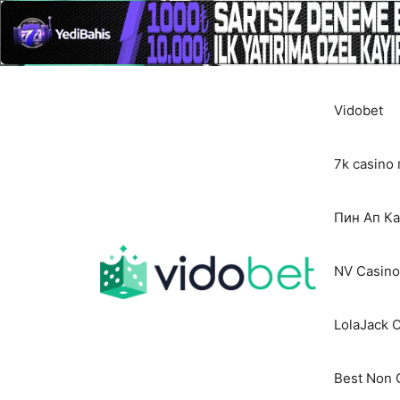
İçeriğe
atla
Vidobet
7k casino
Пин Ап Ка
NV Casino
LolaJack 
Best Non 