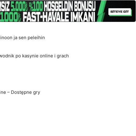
inoon ja sen peleihin
odnik po kasynie online i grach
ine – Dostępne gry