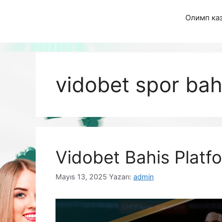
Олимп каз
vidobet spor bah
Vidobet Bahis Platf
Mayıs 13, 2025
Yazarı:
admin