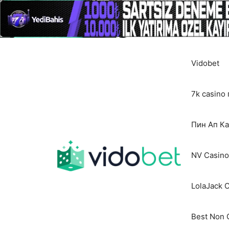
İçeriğe
atla
Vidobet
7k casino
Пин Ап Ка
NV Casino
LolaJack 
Best Non 