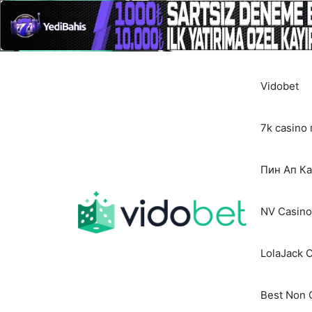
İçeriğe
atla
Vidobet
7k casino
Пин Ап Ка
NV Casino
LolaJack 
Best Non 