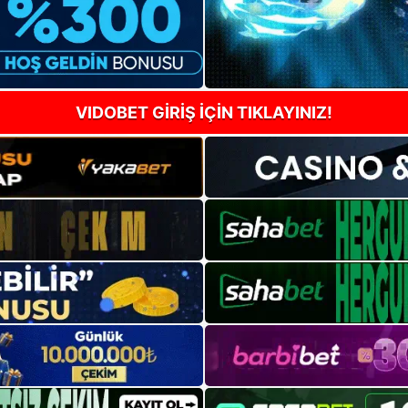
VIDOBET GİRİŞ İÇİN TIKLAYINIZ!