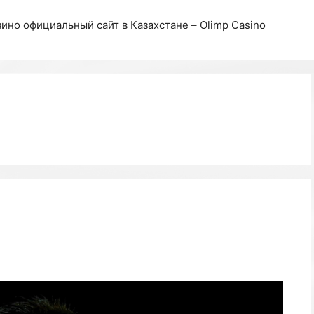
ино официальный сайт в Казахстане – Olimp Casino