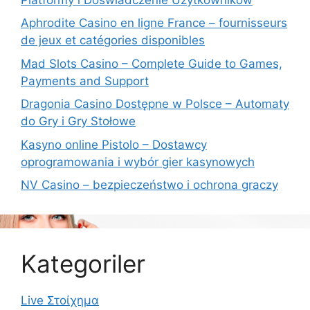
Aphrodite Casino en ligne France – fournisseurs
de jeux et catégories disponibles
Mad Slots Casino – Complete Guide to Games,
Payments and Support
Dragonia Casino Dostępne w Polsce – Automaty
do Gry i Gry Stołowe
Kasyno online Pistolo – Dostawcy
oprogramowania i wybór gier kasynowych
NV Casino – bezpieczeństwo i ochrona graczy
Kategoriler
Live Στοίχημα