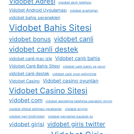
Vidobet Adresi
vidobet akıllı telefonu
Vidobet Android Uygulaması
vidobet avantajları
vidobet bahis seçenekleri
Vidobet Bahis Sitesi
vidobet canli
vidobet bonus
vidobet canli destek
Vidobet canlı bahis
vidobet canli maç izle
Vidobet Canlı Bahis Sitesi
vidobet canlı bahis ve yayın
vidobet canlı destek
vidobet canlı oyun geliştirme
Vidobet casino oyunları
Vidobet Casino
Vidobet Casino Sitesi
vidobet com
vidobet desteğine telefonla ulaşabilir miyim
vidobet dikkat edilmesi gerekenler
vidobet erişimi
vidobet geri bildirimleri
vidobet gerçekten kazandı mı
vidobet giris twitter
vidobet girisi