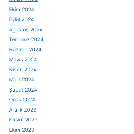
Ekim 2024
Eylül 2024
Ağustos 2024
Temmuz 2024
Haziran 2024
Mayıs 2024
Nisan 2024
Mart 2024
Şubat 2024
Ocak 2024
Aralık 2023
Kasım 2023
Ekim 2023