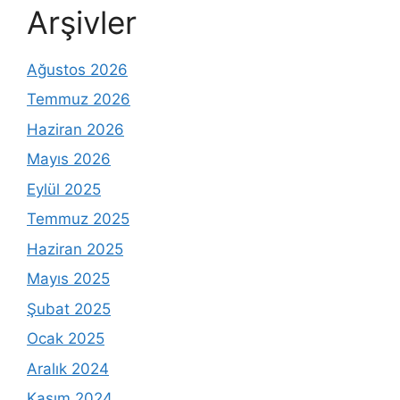
Arşivler
Ağustos 2026
Temmuz 2026
Haziran 2026
Mayıs 2026
Eylül 2025
Temmuz 2025
Haziran 2025
Mayıs 2025
Şubat 2025
Ocak 2025
Aralık 2024
Kasım 2024