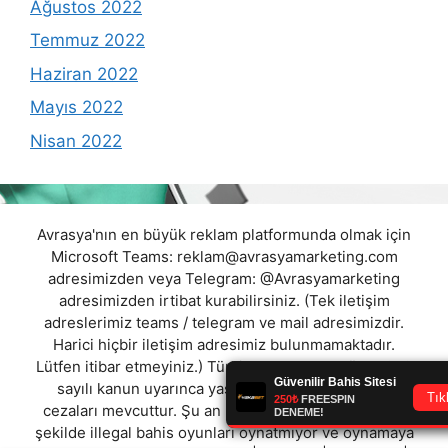
Ağustos 2022
Temmuz 2022
Haziran 2022
Mayıs 2022
Nisan 2022
Avrasya'nın en büyük reklam platformunda olmak için
Microsoft Teams:
reklam@avrasyamarketing.com
adresimizden veya Telegram: @Avrasyamarketing
adresimizden irtibat kurabilirsiniz. (Tek iletişim
adreslerimiz teams / telegram ve mail adresimizdir.
Harici hiçbir iletişim adresimiz bulunmamaktadır.
Lütfen itibar etmeyiniz.) Türkiye yasalarına göre 7258
sayılı kanun uyarınca yasa dışı bahis oynamanın
cezaları mevcuttur. Şu an bulunduğunuz site hiç bir
şekilde illegal bahis oyunları oynatmıyor ve oynamaya