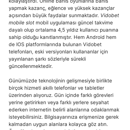
kolaylaştırdı. Online bahis oyunlarına bahis
yapmak kazanç, eğlence ve yüksek kazançlar
açısından büyük faydalar sunmaktadır.
Vidobet
mobile slot
mobil uygulaması güncel takvime
dayalı olup ortalama 4,5 yıldız kullanıcı puanına
sahip olduğu kanıtlanmıştır. Hem Android hem
de IOS platformlarında bulunan Vidobet
telefonları, eski versiyonları kullananlar için
yayınlanan şarkı sözleriyle sürekli
güncellenmektedir.
Günümüzde teknolojinin gelişmesiyle birlikte
birçok hizmeti akıllı telefonlar ve tabletler
üzerinden alıyoruz. Gün içinde farklı görevleri
yerine getirirken veya farklı yerlere seyahat
ederken internetin belirli alanlarına odaklanmak
isteyebilirsiniz. Bilgisayarınıza erişmenize gerek
kalmadan uygun alanlara kolayca göz atın.