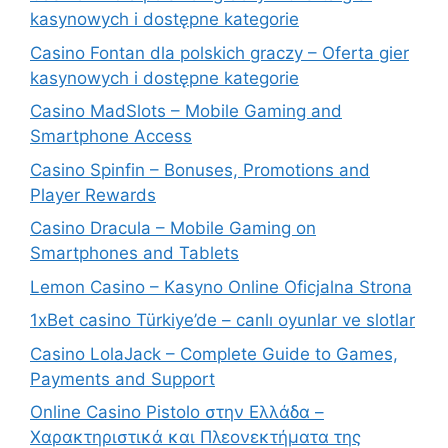
kasynowych i dostępne kategorie
Casino Fontan dla polskich graczy – Oferta gier
kasynowych i dostępne kategorie
Casino MadSlots – Mobile Gaming and
Smartphone Access
Casino Spinfin – Bonuses, Promotions and
Player Rewards
Casino Dracula – Mobile Gaming on
Smartphones and Tablets
Lemon Casino – Kasyno Online Oficjalna Strona
1xBet casino Türkiye’de – canlı oyunlar ve slotlar
Casino LolaJack – Complete Guide to Games,
Payments and Support
Online Casino Pistolo στην Ελλάδα –
Χαρακτηριστικά και Πλεονεκτήματα της