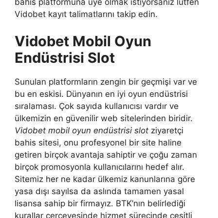
bahis platformuna üye olmak istiyorsanız lütfen
Vidobet kayıt talimatlarını takip edin.
Vidobet Mobil Oyun
Endüstrisi Slot
Sunulan platformların zengin bir geçmişi var ve
bu en eskisi. Dünyanın en iyi oyun endüstrisi
sıralaması. Çok sayıda kullanıcısı vardır ve
ülkemizin en güvenilir web sitelerinden biridir.
Vidobet mobil oyun endüstrisi slot
ziyaretçi
bahis sitesi, onu profesyonel bir site haline
getiren birçok avantaja sahiptir ve çoğu zaman
birçok promosyonla kullanıcılarını hedef alır.
Sitemiz her ne kadar ülkemiz kanunlarına göre
yasa dışı sayılsa da aslında tamamen yasal
lisansa sahip bir firmayız. BTK’nın belirlediği
kurallar çerçevesinde hizmet sürecinde çeşitli