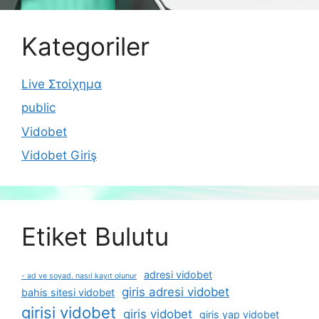
Kategoriler
Live Στοίχημα
public
Vidobet
Vidobet Giriş
Etiket Bulutu
adresi vidobet
- ad ve soyad. nasıl kayıt olunur
giris adresi vidobet
bahis sitesi vidobet
girisi vidobet
giris vidobet
giris yap vidobet