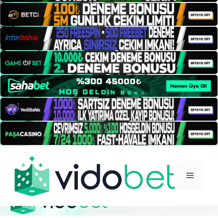
İçeriğe
atla
Menü