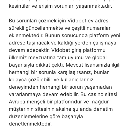
kesintiler ve erişim sorunları yaşanmaktadır.
Bu sorunları çözmek için Vidobet ev adresi
sürekli güncellenmekte ve çeşitli numaralar
eklenmektedir. Bunun sonucunda platform yeni
adrese taşınacak ve kaldığı yerden çalışmaya
devam edecektir. Vidobet giriş platformu
ülkemiz mevzuatına tam uyumu ve global
başarısıyla dikkat çekti. Mevcut lisansınızla ilgili
herhangi bir sorunla karşılaşırsanız, bunlar
kolayca çözülebilir ve kullanıcılarınız
deneyimden herhangi bir sorun yaşamadan
yararlanmaya devam edebilir. Bu casino sitesi
Avrupa menşeli bir platformdur ve mağdur
müşterinin sitesinin aksine şu anda denetim
düzenlemelerine göre başarıyla
denetlenmektedir.