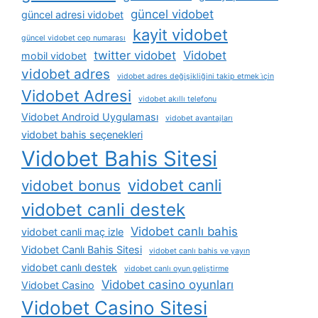
güncel vidobet
güncel adresi vidobet
kayit vidobet
güncel vidobet cep numarası
twitter vidobet
Vidobet
mobil vidobet
vidobet adres
vidobet adres değişikliğini takip etmek i̇çin
Vidobet Adresi
vidobet akıllı telefonu
Vidobet Android Uygulaması
vidobet avantajları
vidobet bahis seçenekleri
Vidobet Bahis Sitesi
vidobet canli
vidobet bonus
vidobet canli destek
Vidobet canlı bahis
vidobet canli maç izle
Vidobet Canlı Bahis Sitesi
vidobet canlı bahis ve yayın
vidobet canlı destek
vidobet canlı oyun geliştirme
Vidobet casino oyunları
Vidobet Casino
Vidobet Casino Sitesi