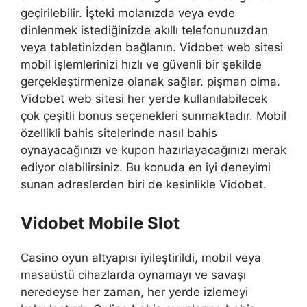
geçirilebilir. İşteki molanızda veya evde
dinlenmek istediğinizde akıllı telefonunuzdan
veya tabletinizden bağlanın. Vidobet web sitesi
mobil işlemlerinizi hızlı ve güvenli bir şekilde
gerçekleştirmenize olanak sağlar. pişman olma.
Vidobet web sitesi her yerde kullanılabilecek
çok çeşitli bonus seçenekleri sunmaktadır. Mobil
özellikli bahis sitelerinde nasıl bahis
oynayacağınızı ve kupon hazırlayacağınızı merak
ediyor olabilirsiniz. Bu konuda en iyi deneyimi
sunan adreslerden biri de kesinlikle Vidobet.
Vidobet Mobile Slot
Casino oyun altyapısı iyileştirildi, mobil veya
masaüstü cihazlarda oynamayı ve savaşı
neredeyse her zaman, her yerde izlemeyi