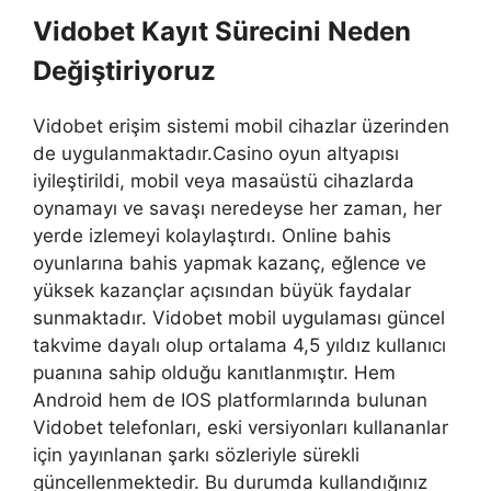
Vidobet Kayıt Sürecini Neden
Değiştiriyoruz
Vidobet erişim sistemi mobil cihazlar üzerinden
de uygulanmaktadır.Casino oyun altyapısı
iyileştirildi, mobil veya masaüstü cihazlarda
oynamayı ve savaşı neredeyse her zaman, her
yerde izlemeyi kolaylaştırdı. Online bahis
oyunlarına bahis yapmak kazanç, eğlence ve
yüksek kazançlar açısından büyük faydalar
sunmaktadır. Vidobet mobil uygulaması güncel
takvime dayalı olup ortalama 4,5 yıldız kullanıcı
puanına sahip olduğu kanıtlanmıştır. Hem
Android hem de IOS platformlarında bulunan
Vidobet telefonları, eski versiyonları kullananlar
için yayınlanan şarkı sözleriyle sürekli
güncellenmektedir. Bu durumda kullandığınız