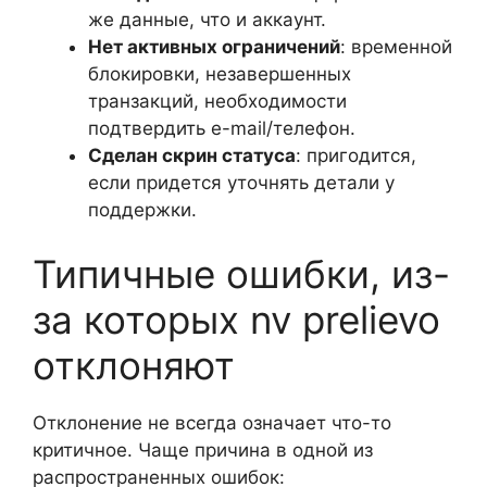
же данные, что и аккаунт.
Нет активных ограничений
: временной
блокировки, незавершенных
транзакций, необходимости
подтвердить e-mail/телефон.
Сделан скрин статуса
: пригодится,
если придется уточнять детали у
поддержки.
Типичные ошибки, из-
за которых nv prelievo
отклоняют
Отклонение не всегда означает что-то
критичное. Чаще причина в одной из
распространенных ошибок: