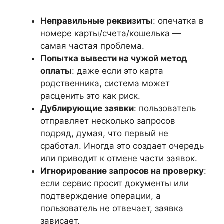
Неправильные реквизиты
: опечатка в
номере карты/счета/кошелька —
самая частая проблема.
Попытка вывести на чужой метод
оплаты
: даже если это карта
родственника, система может
расценить это как риск.
Дублирующие заявки
: пользователь
отправляет несколько запросов
подряд, думая, что первый не
сработал. Иногда это создает очередь
или приводит к отмене части заявок.
Игнорирование запросов на проверку
:
если сервис просит документы или
подтверждение операции, а
пользователь не отвечает, заявка
зависает.