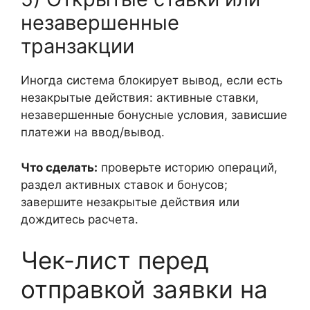
незавершенные
транзакции
Иногда система блокирует вывод, если есть
незакрытые действия: активные ставки,
незавершенные бонусные условия, зависшие
платежи на ввод/вывод.
Что сделать:
проверьте историю операций,
раздел активных ставок и бонусов;
завершите незакрытые действия или
дождитесь расчета.
Чек-лист перед
отправкой заявки на