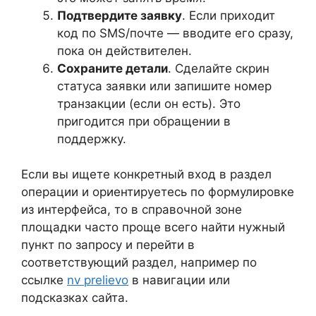
Подтвердите заявку
. Если приходит
код по SMS/почте — вводите его сразу,
пока он действителен.
Сохраните детали
. Сделайте скрин
статуса заявки или запишите номер
транзакции (если он есть). Это
пригодится при обращении в
поддержку.
Если вы ищете конкретный вход в раздел
операции и ориентируетесь по формулировке
из интерфейса, то в справочной зоне
площадки часто проще всего найти нужный
пункт по запросу и перейти в
соответствующий раздел, например по
ссылке
nv prelievo
в навигации или
подсказках сайта.