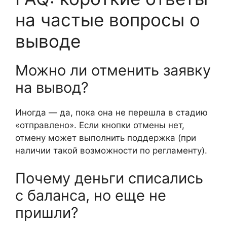
на частые вопросы о
выводе
Можно ли отменить заявку
на вывод?
Иногда — да, пока она не перешла в стадию
«отправлено». Если кнопки отмены нет,
отмену может выполнить поддержка (при
наличии такой возможности по регламенту).
Почему деньги списались
с баланса, но еще не
пришли?