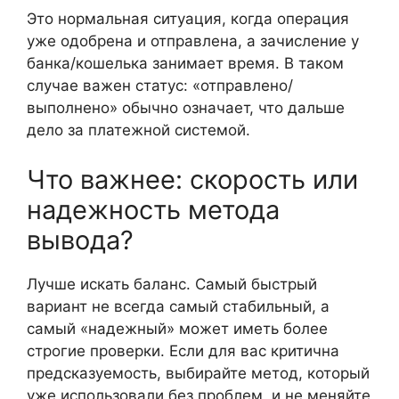
Это нормальная ситуация, когда операция
уже одобрена и отправлена, а зачисление у
банка/кошелька занимает время. В таком
случае важен статус: «отправлено/
выполнено» обычно означает, что дальше
дело за платежной системой.
Что важнее: скорость или
надежность метода
вывода?
Лучше искать баланс. Самый быстрый
вариант не всегда самый стабильный, а
самый «надежный» может иметь более
строгие проверки. Если для вас критична
предсказуемость, выбирайте метод, который
уже использовали без проблем, и не меняйте