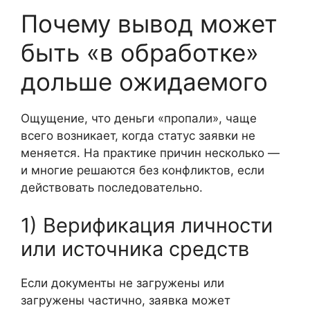
Почему вывод может
быть «в обработке»
дольше ожидаемого
Ощущение, что деньги «пропали», чаще
всего возникает, когда статус заявки не
меняется. На практике причин несколько —
и многие решаются без конфликтов, если
действовать последовательно.
1) Верификация личности
или источника средств
Если документы не загружены или
загружены частично, заявка может