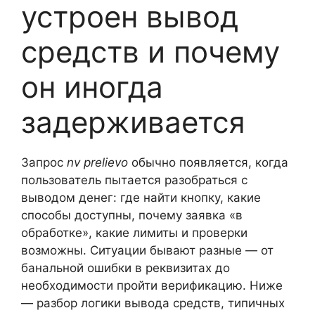
устроен вывод
средств и почему
он иногда
задерживается
Запрос
nv prelievo
обычно появляется, когда
пользователь пытается разобраться с
выводом денег: где найти кнопку, какие
способы доступны, почему заявка «в
обработке», какие лимиты и проверки
возможны. Ситуации бывают разные — от
банальной ошибки в реквизитах до
необходимости пройти верификацию. Ниже
— разбор логики вывода средств, типичных