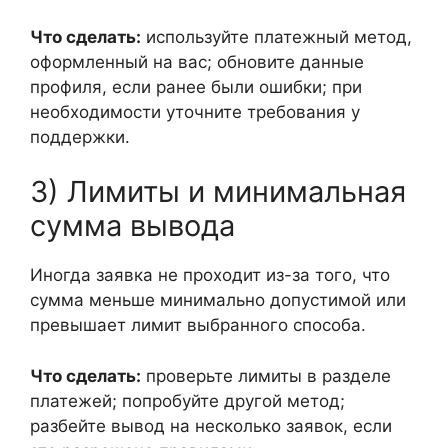
Что сделать:
используйте платежный метод,
оформленный на вас; обновите данные
профиля, если ранее были ошибки; при
необходимости уточните требования у
поддержки.
3) Лимиты и минимальная
сумма вывода
Иногда заявка не проходит из-за того, что
сумма меньше минимально допустимой или
превышает лимит выбранного способа.
Что сделать:
проверьте лимиты в разделе
платежей; попробуйте другой метод;
разбейте вывод на несколько заявок, если