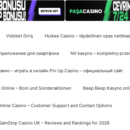
Vidobet Giriş
Huikee Casino – täydellinen opas nettikas
 приложение для смартфона
NV kasyno – kompletny przew
зино – играть в онлайн Pin Up Casino – официальный сайт
 Online – Boni und Sonderaktionen
Beep Beep Kasyno onl
Online Casino – Customer Support and Contact Options
GamStop Casino UK – Reviews and Rankings for 2026