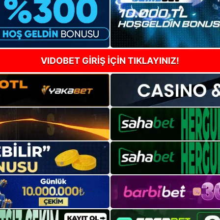
VIDOBET GİRİŞ İÇİN TIKLAYINIZ!