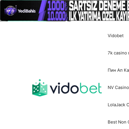
İçeriğe
atla
Vidobet
7k casino
Пин Ап Ка
NV Casino
LolaJack 
Best Non 