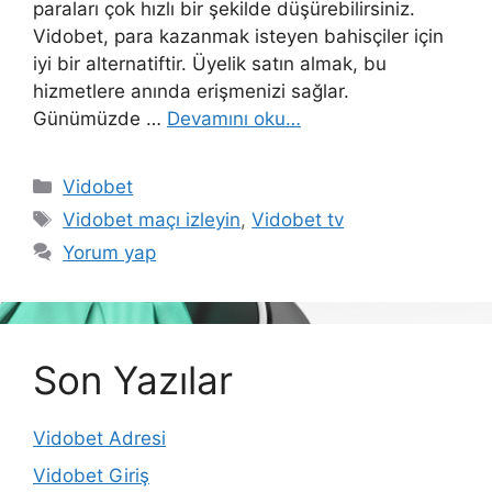
paraları çok hızlı bir şekilde düşürebilirsiniz.
Vidobet, para kazanmak isteyen bahisçiler için
iyi bir alternatiftir. Üyelik satın almak, bu
hizmetlere anında erişmenizi sağlar.
Günümüzde …
Devamını oku…
Kategoriler
Vidobet
Etiketler
Vidobet maçı izleyin
,
Vidobet tv
Yorum yap
Son Yazılar
Vidobet Adresi
Vidobet Giriş