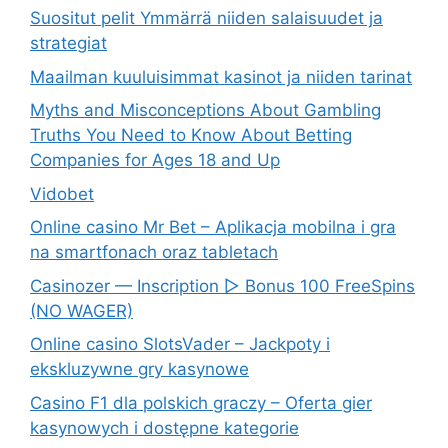
Suositut pelit Ymmärrä niiden salaisuudet ja
strategiat
Maailman kuuluisimmat kasinot ja niiden tarinat
Myths and Misconceptions About Gambling
Truths You Need to Know About Betting
Companies for Ages 18 and Up
Vidobet
Online casino Mr Bet – Aplikacja mobilna i gra
na smartfonach oraz tabletach
Casinozer — Inscription ▷ Bonus 100 FreeSpins
(NO WAGER)
Online casino SlotsVader – Jackpoty i
ekskluzywne gry kasynowe
Casino F1 dla polskich graczy – Oferta gier
kasynowych i dostępne kategorie