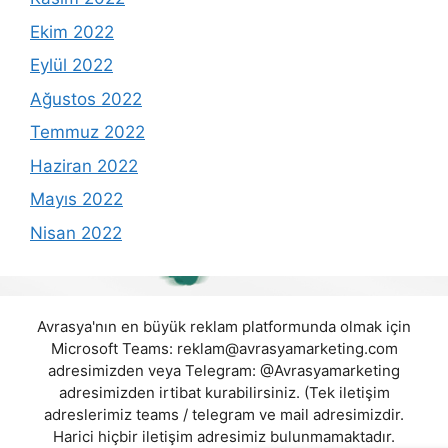
Ekim 2022
Eylül 2022
Ağustos 2022
Temmuz 2022
Haziran 2022
Mayıs 2022
Nisan 2022
Avrasya'nın en büyük reklam platformunda olmak için
Microsoft Teams:
reklam@avrasyamarketing.com
adresimizden veya Telegram: @Avrasyamarketing
adresimizden irtibat kurabilirsiniz. (Tek iletişim
adreslerimiz teams / telegram ve mail adresimizdir.
Harici hiçbir iletişim adresimiz bulunmamaktadır.