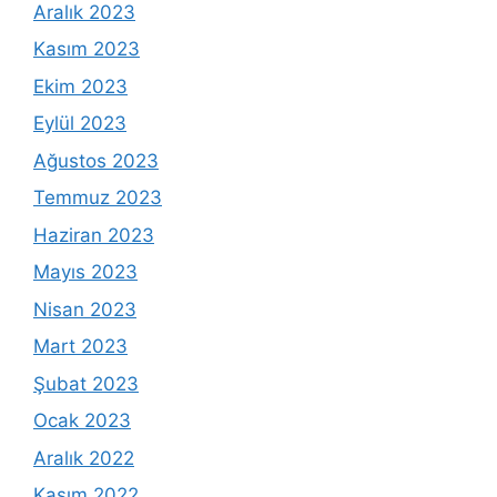
Aralık 2023
Kasım 2023
Ekim 2023
Eylül 2023
Ağustos 2023
Temmuz 2023
Haziran 2023
Mayıs 2023
Nisan 2023
Mart 2023
Şubat 2023
Ocak 2023
Aralık 2022
Kasım 2022