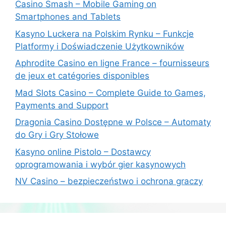
Casino Smash – Mobile Gaming on
Smartphones and Tablets
Kasyno Luckera na Polskim Rynku – Funkcje
Platformy i Doświadczenie Użytkowników
Aphrodite Casino en ligne France – fournisseurs
de jeux et catégories disponibles
Mad Slots Casino – Complete Guide to Games,
Payments and Support
Dragonia Casino Dostępne w Polsce – Automaty
do Gry i Gry Stołowe
Kasyno online Pistolo – Dostawcy
oprogramowania i wybór gier kasynowych
NV Casino – bezpieczeństwo i ochrona graczy