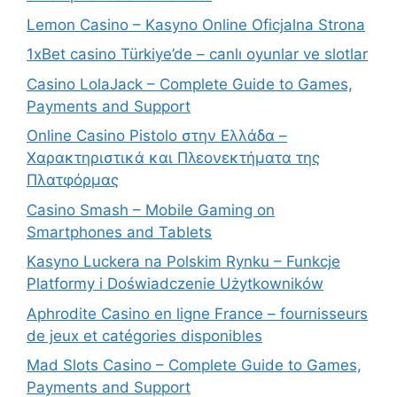
Lemon Casino – Kasyno Online Oficjalna Strona
1xBet casino Türkiye’de – canlı oyunlar ve slotlar
Casino LolaJack – Complete Guide to Games,
Payments and Support
Online Casino Pistolo στην Ελλάδα –
Χαρακτηριστικά και Πλεονεκτήματα της
Πλατφόρμας
Casino Smash – Mobile Gaming on
Smartphones and Tablets
Kasyno Luckera na Polskim Rynku – Funkcje
Platformy i Doświadczenie Użytkowników
Aphrodite Casino en ligne France – fournisseurs
de jeux et catégories disponibles
Mad Slots Casino – Complete Guide to Games,
Payments and Support