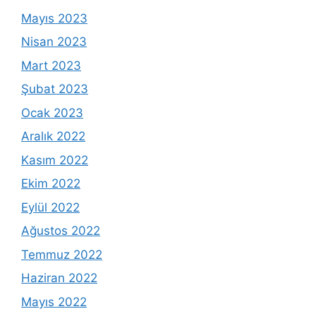
Mayıs 2023
Nisan 2023
Mart 2023
Şubat 2023
Ocak 2023
Aralık 2022
Kasım 2022
Ekim 2022
Eylül 2022
Ağustos 2022
Temmuz 2022
Haziran 2022
Mayıs 2022