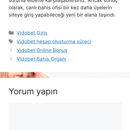
sorunla elbette karşılaşabilirsiniz. Ancak sonuç
olarak, canlı bahis ofisi bir kez daha üyelerin
siteye giriş yapabileceği yeni bir alana taşındı.
Kategoriler
Vidobet Giriş
Etiketler
Vidobet hesap oluşturma süreci
Yazı
Vidobet Online Bonus
dolaşımı
Vidobet Bahis Organı
Yorum yapın
Yorum