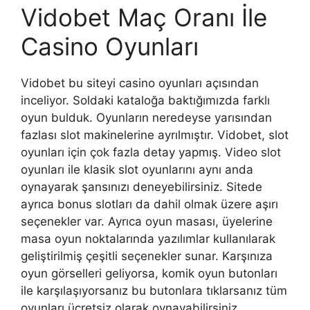
Vidobet Maç Oranı İle
Casino Oyunları
Vidobet bu siteyi casino oyunları açısından
inceliyor. Soldaki kataloğa baktığımızda farklı
oyun bulduk. Oyunların neredeyse yarısından
fazlası slot makinelerine ayrılmıştır. Vidobet, slot
oyunları için çok fazla detay yapmış. Video slot
oyunları ile klasik slot oyunlarını aynı anda
oynayarak şansınızı deneyebilirsiniz. Sitede
ayrıca bonus slotları da dahil olmak üzere aşırı
seçenekler var. Ayrıca oyun masası, üyelerine
masa oyun noktalarında yazılımlar kullanılarak
geliştirilmiş çeşitli seçenekler sunar. Karşınıza
oyun görselleri geliyorsa, komik oyun butonları
ile karşılaşıyorsanız bu butonlara tıklarsanız tüm
oyunları ücretsiz olarak oynayabilirsiniz.