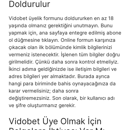
Doldurulur
Vidobet üyelik formunu doldururken en az 18
yaşında olmanız gerektiğini unutmayın. Bunu
yapmak için, ana sayfaya entegre edilmiş abone
ol düğmesine tıklayın. Online formun karşınıza
çıkacak olan ilk bölümünde kimlik bilgilerinizi
vermeniz istenecektir. İşlenen tüm bilgiler doğru
girilmelidir. Çünkü daha sonra kontrol etmeliyiz.
İkinci adıma geldiğinizde ise iletişim bilgileri ve
adres bilgileri yer almaktadır. Burada ayrıca
hangi para biriminde bahis oynayacağınıza da
karar vermelisiniz; daha sonra
değiştiremezsiniz. Son olarak, bir kullanıcı adı
ve şifre oluşturmanız gerekir.
Vidobet Üye Olmak İçin