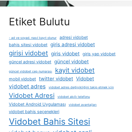
Etiket Bulutu
adresi vidobet
- ad ve soyad. nasıl kayıt olunur
giris adresi vidobet
bahis sitesi vidobet
girisi vidobet
giris vidobet
giris yap vidobet
güncel vidobet
güncel adresi vidobet
kayit vidobet
güncel vidobet cep numarası
twitter vidobet
Vidobet
mobil vidobet
vidobet adres
vidobet adres değişikliğini takip etmek i̇çin
Vidobet Adresi
vidobet akıllı telefonu
Vidobet Android Uygulaması
vidobet avantajları
vidobet bahis seçenekleri
Vidobet Bahis Sitesi