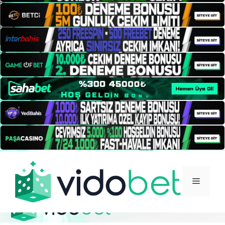
İçeriğe
atla
Menü