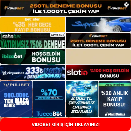
×
VIDOBET GİRİŞ İÇİN TIKLAYINIZ!