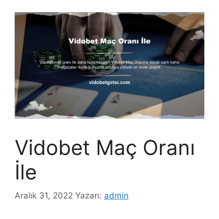
Vidobet Maç Oranı
İle
Aralık 31, 2022
Yazarı:
admin