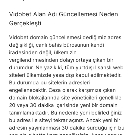
Vidobet Alan Adı Güncellemesi Neden
Gerçekleşti
Vidobet domain güncellemesi dediğimiz adres
değişikliği, canlı bahis bürosunun kendi
iradesinden değil, ülkemizin
vergilendirmesinden dolayı ortaya çıkan bir
durumdur. Ne yazık ki, tüm yurtdışı lisanslı web
siteleri ülkemizde yasa dışı kabul edilmektedir.
Bu durumda bu sitelerin adresleri
engellenecektir. Ceza olarak karşımıza çıkan
domain blokajlarında site yöneticileri genellikle
20 veya 30 dakika içerisinde yeni bir domain
tanımlamaktadır. Bu nedenle yeni belirlediğiniz
bu adres ile siteyi tekrar açınız. Ancak yeni bir
adresin yayınlanması 30 dakika sürdüğü için bu