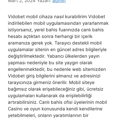
Mart 2, 2024
Yazarı:
admin
Vidobet mobil cihaza nasıl kurabilirim Vidobet
indirilebilen mobil uygulamasından yararlanmak
istiyorsanız, yerel bahis fuarınızda canlı bahis
hesabı açtıktan sonra herhangi bir içerik
aramanıza gerek yok. Tarayıcı destekli mobil
uygulamalar sitenin en güncel adres bilgileriyle
değiştirilmektedir. Yabancı ülkelerden yayın
yapması nedeniyle bu site yaygın olarak
engellenmektedir, bu nedenle web sitemizden
Vidobet giriş bilgilerini almanız ve adresinizi
tarayıcınıza girmeniz önerilir. Mobil siteye
bağımsız olarak erişebileceğiniz gibi, ücretsiz
uygulamaları kullanarak da erişilebilirliği
artırabilirsiniz. Canlı bahis ofisi üyelerinin mobil
Casino ve oyun konusunda kendi kendilerine
yetebilmeleri, onların yaratımlarının bir