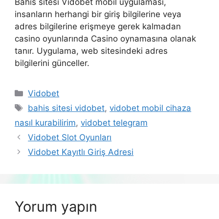
Bahis sitesi Vidobet mobil uygulaması,
insanların herhangi bir giriş bilgilerine veya
adres bilgilerine erişmeye gerek kalmadan
casino oyunlarında Casino oynamasına olanak
tanır. Uygulama, web sitesindeki adres
bilgilerini günceller.
Kategoriler
Vidobet
Etiketler
bahis sitesi vidobet
,
vidobet mobil cihaza
nasıl kurabilirim
,
vidobet telegram
Yazı
Vidobet Slot Oyunları
dolaşımı
Vidobet Kayıtlı Giriş Adresi
Yorum yapın