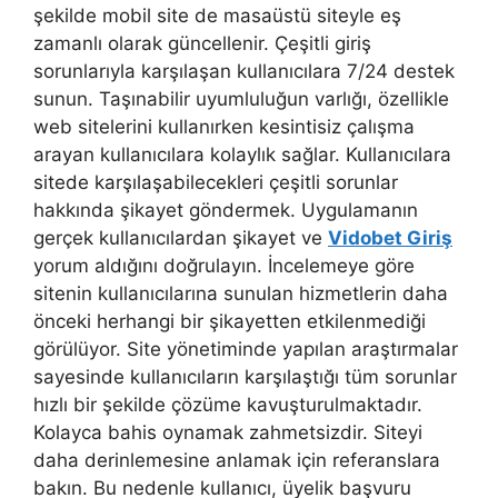
şekilde mobil site de masaüstü siteyle eş
zamanlı olarak güncellenir. Çeşitli giriş
sorunlarıyla karşılaşan kullanıcılara 7/24 destek
sunun. Taşınabilir uyumluluğun varlığı, özellikle
web sitelerini kullanırken kesintisiz çalışma
arayan kullanıcılara kolaylık sağlar. Kullanıcılara
sitede karşılaşabilecekleri çeşitli sorunlar
hakkında şikayet göndermek. Uygulamanın
gerçek kullanıcılardan şikayet ve
Vidobet Giriş
yorum aldığını doğrulayın. İncelemeye göre
sitenin kullanıcılarına sunulan hizmetlerin daha
önceki herhangi bir şikayetten etkilenmediği
görülüyor. Site yönetiminde yapılan araştırmalar
sayesinde kullanıcıların karşılaştığı tüm sorunlar
hızlı bir şekilde çözüme kavuşturulmaktadır.
Kolayca bahis oynamak zahmetsizdir. Siteyi
daha derinlemesine anlamak için referanslara
bakın. Bu nedenle kullanıcı, üyelik başvuru