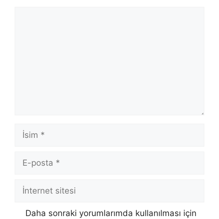
Yorum
İsim
E-
posta
İnternet
sitesi
Daha sonraki yorumlarımda kullanılması için