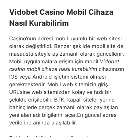
Vidobet Casino Mobil Cihaza
Nasıl Kurabilirim
Casino’nun adresi mobil uyumlu bir web sitesi
olarak değiştirildi. Benzer şekilde mobil site de
masaüstü siteyle eş zamanlı olarak güncellenir.
Mobil uygulamalara erişim için mobil
Vidobet
casino mobil cihaza nasıl kurabilirim
cihazınızın
IOS veya Android işletim sistemi olması
gerekmektedir. Mobil web sitemizin giriş
URL’sine web sitemizden kolay ve hızlı bir
şekilde erişilebilir. BTK, kapalı siteler yerine
bahisçilerle gerçek zamanlı olarak paylaşılan
yeni alan adı bilgilerini açar.En güncel adres
verilerine anında ulaşılabilir.