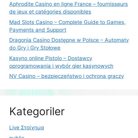
Aphrodite Casino en ligne France – fournisseurs
de jeux et catégories disponibles
Mad Slots Casino – Complete Guide to Games,
Payments and Support
Dragonia Casino Dostępne w Polsce – Automaty
do Gry i Gry Stołowe
Kasyno online Pistolo – Dostawcy
oprogramowania i wybór gier kasynowych
NV Casino – bezpieczeństwo i ochrona graczy
Kategoriler
Live Στοίχημα
public