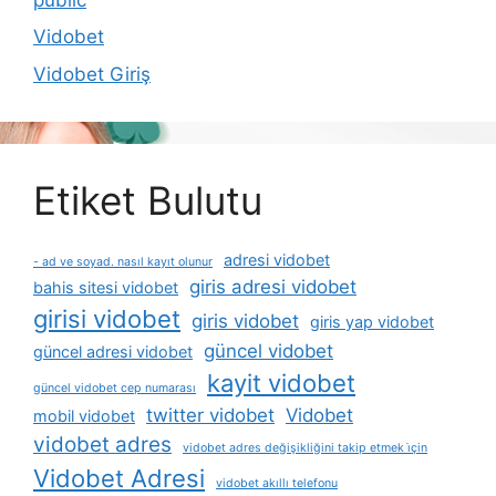
Vidobet
Vidobet Giriş
Etiket Bulutu
adresi vidobet
- ad ve soyad. nasıl kayıt olunur
giris adresi vidobet
bahis sitesi vidobet
girisi vidobet
giris vidobet
giris yap vidobet
güncel vidobet
güncel adresi vidobet
kayit vidobet
güncel vidobet cep numarası
twitter vidobet
Vidobet
mobil vidobet
vidobet adres
vidobet adres değişikliğini takip etmek i̇çin
Vidobet Adresi
vidobet akıllı telefonu