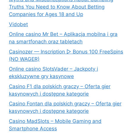
Truths You Need to Know About Betting
Companies for Ages 18 and Up
Vidobet
Online casino Mr Bet – Aplikacja mobilna i gra
na smartfonach oraz tabletach
Casinozer — Inscription ▷ Bonus 100 FreeSpins
(NO WAGER)
Online casino SlotsVader – Jackpoty i
ekskluzywne gry kasynowe
Casino F1 dla polskich graczy – Oferta gier
kasynowych i dostępne kategorie
Casino Fontan dla polskich graczy – Oferta gier
kasynowych i dostępne kategorie
Casino MadSlots – Mobile Gaming and
Smartphone Access