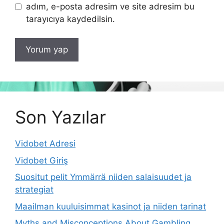
adım, e-posta adresim ve site adresim bu
tarayıcıya kaydedilsin.
Son Yazılar
Vidobet Adresi
Vidobet Giriş
Suositut pelit Ymmärrä niiden salaisuudet ja
strategiat
Maailman kuuluisimmat kasinot ja niiden tarinat
Myths and Misconceptions About Gambling