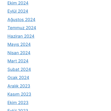
Ekim 2024
Eylül 2024
Ağustos 2024
Temmuz 2024
Haziran 2024
Mayıs 2024
Nisan 2024
Mart 2024
Şubat 2024
Ocak 2024
Aralık 2023
Kasım 2023
Ekim 2023
Eylül 2023