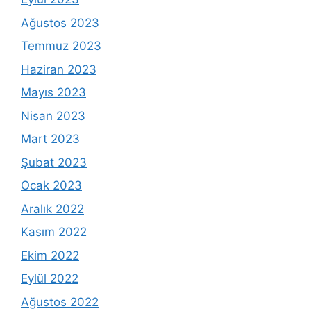
Ağustos 2023
Temmuz 2023
Haziran 2023
Mayıs 2023
Nisan 2023
Mart 2023
Şubat 2023
Ocak 2023
Aralık 2022
Kasım 2022
Ekim 2022
Eylül 2022
Ağustos 2022