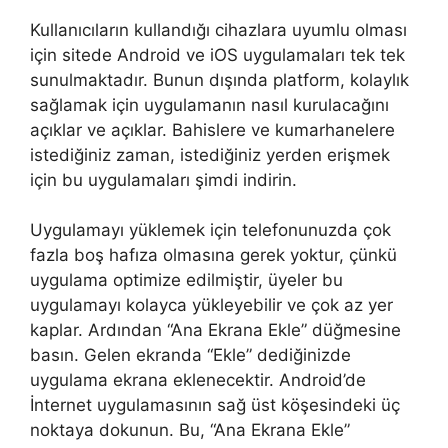
Kullanıcıların kullandığı cihazlara uyumlu olması
için sitede Android ve iOS uygulamaları tek tek
sunulmaktadır. Bunun dışında platform, kolaylık
sağlamak için uygulamanın nasıl kurulacağını
açıklar ve açıklar. Bahislere ve kumarhanelere
istediğiniz zaman, istediğiniz yerden erişmek
için bu uygulamaları şimdi indirin.
Uygulamayı yüklemek için telefonunuzda çok
fazla boş hafıza olmasına gerek yoktur, çünkü
uygulama optimize edilmiştir, üyeler bu
uygulamayı kolayca yükleyebilir ve çok az yer
kaplar. Ardından “Ana Ekrana Ekle” düğmesine
basın. Gelen ekranda “Ekle” dediğinizde
uygulama ekrana eklenecektir. Android’de
İnternet uygulamasının sağ üst köşesindeki üç
noktaya dokunun. Bu, “Ana Ekrana Ekle”