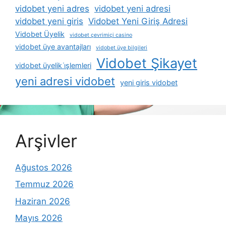
vidobet yeni adres
vidobet yeni adresi
vidobet yeni giris
Vidobet Yeni Giriş Adresi
Vidobet Üyelik
vidobet çevrimiçi casino
vidobet üye avantajları
vidobet üye bilgileri
Vidobet Şikayet
vidobet üyelik i̇şlemleri
yeni adresi vidobet
yeni giris vidobet
Arşivler
Ağustos 2026
Temmuz 2026
Haziran 2026
Mayıs 2026