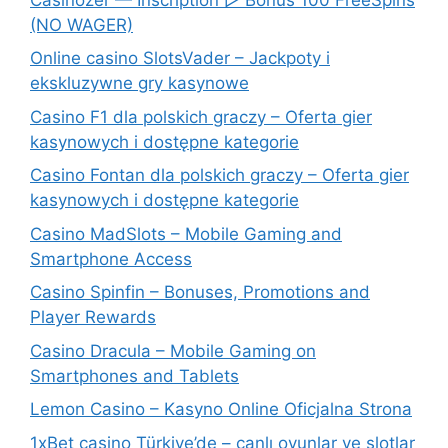
(NO WAGER)
Online casino SlotsVader – Jackpoty i
ekskluzywne gry kasynowe
Casino F1 dla polskich graczy – Oferta gier
kasynowych i dostępne kategorie
Casino Fontan dla polskich graczy – Oferta gier
kasynowych i dostępne kategorie
Casino MadSlots – Mobile Gaming and
Smartphone Access
Casino Spinfin – Bonuses, Promotions and
Player Rewards
Casino Dracula – Mobile Gaming on
Smartphones and Tablets
Lemon Casino – Kasyno Online Oficjalna Strona
1xBet casino Türkiye’de – canlı oyunlar ve slotlar