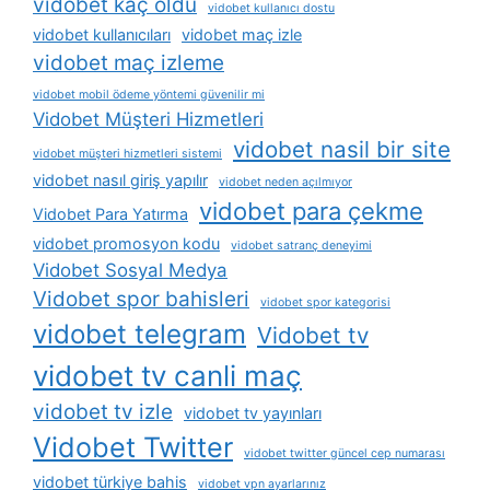
vidobet kaç oldu
vidobet kullanıcı dostu
vidobet kullanıcıları
vidobet maç izle
vidobet maç izleme
vidobet mobil ödeme yöntemi güvenilir mi
Vidobet Müşteri Hizmetleri
vidobet nasil bir site
vidobet müşteri hizmetleri sistemi
vidobet nasıl giriş yapılır
vidobet neden açılmıyor
vidobet para çekme
Vidobet Para Yatırma
vidobet promosyon kodu
vidobet satranç deneyimi
Vidobet Sosyal Medya
Vidobet spor bahisleri
vidobet spor kategorisi
vidobet telegram
Vidobet tv
vidobet tv canli maç
vidobet tv izle
vidobet tv yayınları
Vidobet Twitter
vidobet twitter güncel cep numarası
vidobet türkiye bahis
vidobet vpn ayarlarınız