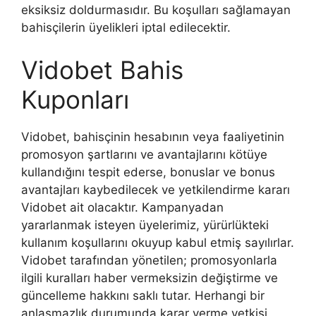
eksiksiz doldurmasıdır. Bu koşulları sağlamayan
bahisçilerin üyelikleri iptal edilecektir.
Vidobet Bahis
Kuponları
Vidobet, bahisçinin hesabının veya faaliyetinin
promosyon şartlarını ve avantajlarını kötüye
kullandığını tespit ederse, bonuslar ve bonus
avantajları kaybedilecek ve yetkilendirme kararı
Vidobet ait olacaktır. Kampanyadan
yararlanmak isteyen üyelerimiz, yürürlükteki
kullanım koşullarını okuyup kabul etmiş sayılırlar.
Vidobet tarafından yönetilen; promosyonlarla
ilgili kuralları haber vermeksizin değiştirme ve
güncelleme hakkını saklı tutar. Herhangi bir
anlaşmazlık durumunda karar verme yetkisi