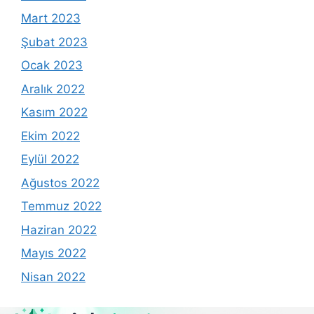
Mart 2023
Şubat 2023
Ocak 2023
Aralık 2022
Kasım 2022
Ekim 2022
Eylül 2022
Ağustos 2022
Temmuz 2022
Haziran 2022
Mayıs 2022
Nisan 2022