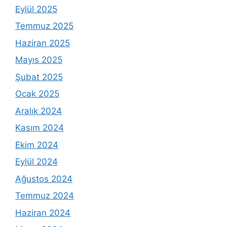
Eylül 2025
Temmuz 2025
Haziran 2025
Mayıs 2025
Şubat 2025
Ocak 2025
Aralık 2024
Kasım 2024
Ekim 2024
Eylül 2024
Ağustos 2024
Temmuz 2024
Haziran 2024