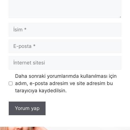
İsim
E-
posta
İnternet
sitesi
Daha sonraki yorumlarımda kullanılması için
adım, e-posta adresim ve site adresim bu
tarayıcıya kaydedilsin.