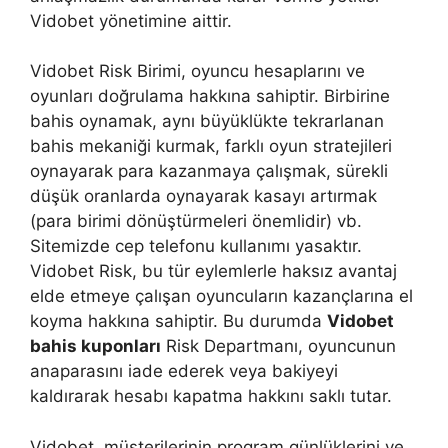
Vidobet yönetimine aittir.
Vidobet Risk Birimi, oyuncu hesaplarını ve
oyunları doğrulama hakkına sahiptir. Birbirine
bahis oynamak, aynı büyüklükte tekrarlanan
bahis mekaniği kurmak, farklı oyun stratejileri
oynayarak para kazanmaya çalışmak, sürekli
düşük oranlarda oynayarak kasayı artırmak
(para birimi dönüştürmeleri önemlidir) vb.
Sitemizde cep telefonu kullanımı yasaktır.
Vidobet Risk, bu tür eylemlerle haksız avantaj
elde etmeye çalışan oyuncuların kazançlarına el
koyma hakkına sahiptir. Bu durumda
Vidobet
bahis kuponları
Risk Departmanı, oyuncunun
anaparasını iade ederek veya bakiyeyi
kaldırarak hesabı kapatma hakkını saklı tutar.
Vidobet, müşterilerinin program günlüklerini ve