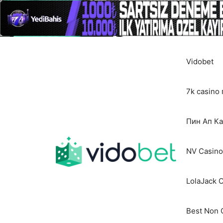
İçeriğe
atla
Vidobet
7k casino
Пин Ап Ка
NV Casino
LolaJack 
Best Non 