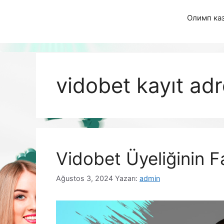
Олимп каз
vidobet kayıt adr
Vidobet Üyeliğinin F
Ağustos 3, 2024
Yazarı:
admin