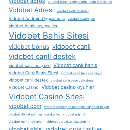
vidobet adres
vidobet adres değişikliğini takip etmek i̇çin
Vidobet Adresi
vidobet akıllı telefonu
Vidobet Android Uygulaması
vidobet avantajları
vidobet bahis seçenekleri
Vidobet Bahis Sitesi
vidobet canli
vidobet bonus
vidobet canli destek
Vidobet canlı bahis
vidobet canli maç izle
Vidobet Canlı Bahis Sitesi
vidobet canlı bahis ve yayın
vidobet canlı destek
vidobet canlı oyun geliştirme
Vidobet casino oyunları
Vidobet Casino
Vidobet Casino Sitesi
vidobet com
vidobet desteğine telefonla ulaşabilir miyim
vidobet dikkat edilmesi gerekenler
vidobet erişimi
vidobet geri bildirimleri
vidobet gerçekten kazandı mı
vidobet giris twitter
vidobet girisi