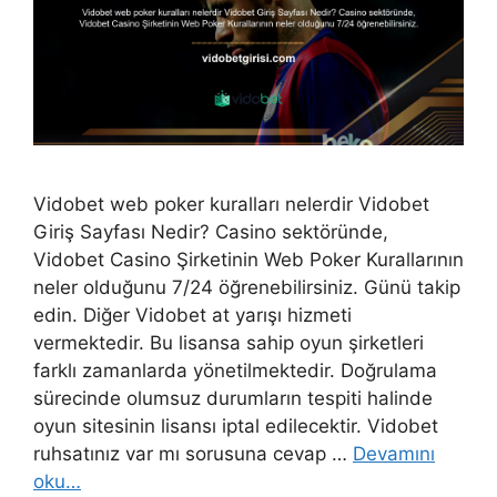
Vidobet web poker kuralları nelerdir Vidobet
Giriş Sayfası Nedir? Casino sektöründe,
Vidobet Casino Şirketinin Web Poker Kurallarının
neler olduğunu 7/24 öğrenebilirsiniz. Günü takip
edin. Diğer Vidobet at yarışı hizmeti
vermektedir. Bu lisansa sahip oyun şirketleri
farklı zamanlarda yönetilmektedir. Doğrulama
sürecinde olumsuz durumların tespiti halinde
oyun sitesinin lisansı iptal edilecektir. Vidobet
ruhsatınız var mı sorusuna cevap …
Devamını
oku…