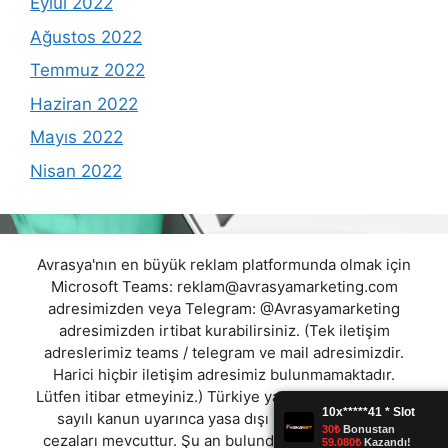
Eylül 2022
Ağustos 2022
Temmuz 2022
Haziran 2022
Mayıs 2022
Nisan 2022
Avrasya'nın en büyük reklam platformunda olmak için
Microsoft Teams:
reklam@avrasyamarketing.com
adresimizden veya Telegram: @Avrasyamarketing
adresimizden irtibat kurabilirsiniz. (Tek iletişim
adreslerimiz teams / telegram ve mail adresimizdir.
Harici hiçbir iletişim adresimiz bulunmamaktadır.
Lütfen itibar etmeyiniz.) Türkiye yasalarına göre 7258
sayılı kanun uyarınca yasa dışı bahis oynamanın
cezaları mevcuttur. Şu an bulunduğunuz site hiç bir