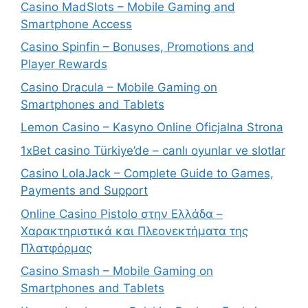
Casino MadSlots – Mobile Gaming and
Smartphone Access
Casino Spinfin – Bonuses, Promotions and
Player Rewards
Casino Dracula – Mobile Gaming on
Smartphones and Tablets
Lemon Casino – Kasyno Online Oficjalna Strona
1xBet casino Türkiye’de – canlı oyunlar ve slotlar
Casino LolaJack – Complete Guide to Games,
Payments and Support
Online Casino Pistolo στην Ελλάδα –
Χαρακτηριστικά και Πλεονεκτήματα της
Πλατφόρμας
Casino Smash – Mobile Gaming on
Smartphones and Tablets