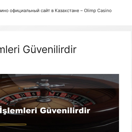
ино официальный сайт в Казахстане – Olimp Casino
eri Güvenilirdir