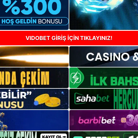
VIDOBET GİRİŞ İÇİN TIKLAYINIZ!