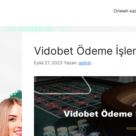
Олимп каз
Vidobet Ödeme İşleml
Eylül 27, 2023
Yazarı:
admin